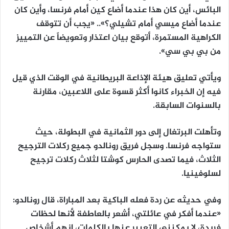
البائس، أين كان هذا عندما أضاع كين أمام فرنسا، وأين كان
عندما أضاع ميسي أمام تشيلي؟».. «يجب أن تتوقف
الكراهية المستمرة، أتوقع بيان اعتذار وتعويضاً عن التمييز
من بي بي سي».
ويأتي تعليق هيئة الإذاعة البريطانية في الوقت الذي قيل
فيه إن الخبراء كانوا أكثر قسوة على اللاعبين، مقارنة
بالسنوات السابقة.
وتأهلت البرتغال إلى دور الثمانية في البطولة، حيث
ستواجه فرنسا. وسجل فريق رونالدو جميع ركلات الترجيح
الثلاث، فيما تصدى الحارس كوشتا لثلاث ركلات ترجيح
لسلوفينيا.
وفي حديثه عن ردة فعله الباكية بعد المباراة، قال رونالدو:
«عندما أفكر في عائلتي، أشعر بالعاطفة لأنها لحظات
فريدة، لا يمكنني التعبير عنها بالكلمات، إنهم أشخاص