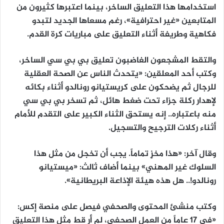
استخدامها هذا التعليق الساخر، بينما اعتبرها كثيرون من
المتابعين «غير احترافية»، رغم مسعاها الجديد لتبدو
فكاهية وطريفة أثناء التعليق على مباريات كرة القدم.
والتقط المشجعون الغاضبون تعليق بي بي سي الساخر،
وكتب أحد المعلقين: «يتحدث الناس عن الصحة العقلية
للرجال ثم يضحكون على كريستيانو رونالدو أثناء بكائه
لإهدار ركلة جزاء تحت ضغط هائل، ثم تسخر بي بي سي
منه باعتباره.. إنه يستحق الثناء الكبير على التقدم للأمام
أثناء ركلات الترجيح والتسجيل.
وقال آخر: «هذا مخزٍ تماماً. يجب أن تخجل من مثل هذا
السلوك غير المهني» بينما أضاف ثالث: «ميستيانو
رونالدو!.. هل هذه هيئة الإذاعة البريطانية».
وكتب منشئ المحتوى والصحفي فيصل على منصة إكس:
«في 17 عاماً من العمل الصحفي، لم أر قط مثل هذا التعليق