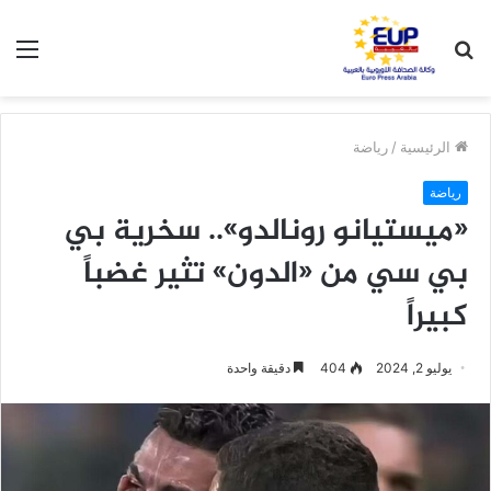
بحث
الق
عن
الرئيسية
/
رياضة
رياضة
«ميستيانو رونالدو».. سخرية بي
بي سي من «الدون» تثير غضباً
كبيراً
يوليو 2, 2024
404
دقيقة واحدة