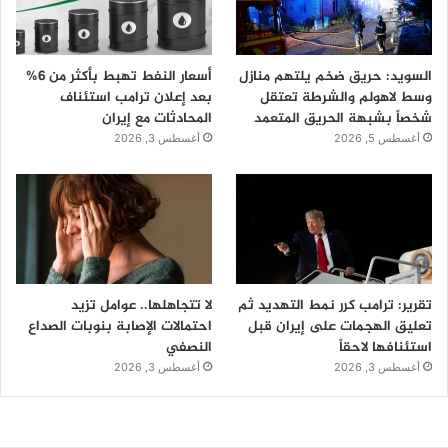
السويد: حريق ضخم يلتهم منازل
أسعار النفط تهبط بأكثر من 6%
وسط لاهولم والشرطة تعتقل
بعد إعلان ترامب استئناف
شخصاً بشبهة الحريق المتعمد
المحادثات مع إيران
أغسطس 5, 2026
أغسطس 3, 2026
تقرير: ترامب كرر نمط التهديد ثم
لا تتجاهلها.. عوامل تزيد
تعليق الهجمات على إيران قبل
احتمالات الإصابة بنوبات الصداع
استئنافها لاحقاً
النصفي
أغسطس 3, 2026
أغسطس 3, 2026