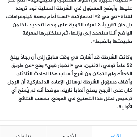
«الكمية الكبيرة من المواد المتفجرة والكيميائية» التي عُثر
عليها. وأوضح المسؤول في الشرطة المحلية توم تروده
لقناة «تي في 2» الدنماركية «لسنا أمام بضعة كيلوغرامات،
بل طن تقريباً. لا نعرف الكمية على وجه التحديد، لذا من
الواضح أننا سنعمد إلى وزنها، ثم سنختبرها لمعرفة
طبيعتها بالضبط».
وكانت الشرطة قد أشارت في وقت سابق إلى أن رجلاً يبلغ
52 عاماً توفي، الاثنين، في «انفجار قوي» وقع «عن طريق
الخطأ». ولم تتمكن من شرح أسباب هذا الحادث الثلاثاء.
وأضاف مسؤول الشرطة لوسائل الإعلام الدنماركية أن الرجل
كان على الأرجح يصنع ألعاباً نارية، موضحاً أنه لم يُمنح أي
ترخيص لمثل هذا التصنيع في الموقع، بحسب النتائج
الأولية.
الأشهر
الأخيرة
تعليقات