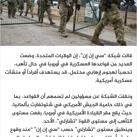
قالت شبكة “سي إن إن”، إن الولايات المتحدة، وضعت
العديد من قواعدها العسكرية في أوروبا في حال تأهب،
تحسباً لهجوم إرهابي محتمل، قد يستهدف أفراداً أو منشآت
عسكرية أمريكية.
ونقلت الشبكة عن مسؤولين لم تسمهم أن القواعد، بما
في ذلك حامية الجيش الأمريكي في شتوتغارت بألمانيا،
حيث يقع مقر القيادة الأمريكية في أوروبا، رفعت مستوى
التأهب إلى مستوى القوة “تشارلي”، الأحد.
وينطبق مستوى “تشارلي” حسب “سي إن إن” “عند وقوع