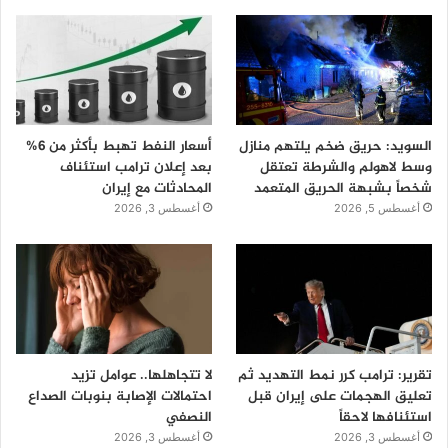
السويد: حريق ضخم يلتهم منازل
أسعار النفط تهبط بأكثر من 6%
وسط لاهولم والشرطة تعتقل
بعد إعلان ترامب استئناف
شخصاً بشبهة الحريق المتعمد
المحادثات مع إيران
أغسطس 5, 2026
أغسطس 3, 2026
تقرير: ترامب كرر نمط التهديد ثم
لا تتجاهلها.. عوامل تزيد
تعليق الهجمات على إيران قبل
احتمالات الإصابة بنوبات الصداع
استئنافها لاحقاً
النصفي
أغسطس 3, 2026
أغسطس 3, 2026