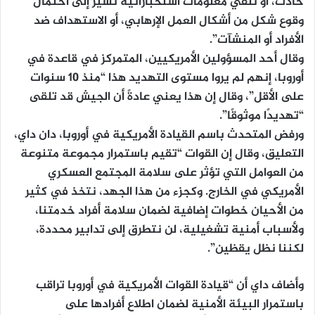
حادث، أو تلقي معلومات استخباراتية تشير إلى احتمال
وقوع شكل من أشكال العمل الإرهابي، أو الاستهداف ضد
الأفراد أو المنشآت”.
وقال أحد المسؤولين الأمريكيين، المتمركز في قاعدة في
أوروبا، إنهم لم يروا مستوى التهديد هذا “منذ 10 سنوات
على الأقل”، وقال إن هذا يعني عادةً أن الجيش قد تلقى
“تهديدًا موثوقًا”.
ورفض المتحدث باسم القيادة الأمريكية في أوروبا، دان داي،
التعليق، وقال إن القوات “تقيم باستمرار مجموعة متنوعة
من العوامل التي تؤثر على سلامة المجتمع العسكري
الأمريكي في الخارج. وكجزء من هذا الجهد، نتخذ في كثير
من الأحيان خطوات إضافية لضمان سلامة أفراد خدمتنا،
ولأسباب أمنية تشغيلية، لن نتطرق إلى تدابير محددة،
لكننا نظل يقظين”.
وأضاف داي أن “قيادة القوات الأمريكية في أوروبا تراقب
باستمرار البيئة الأمنية لضمان اطلاع أفرادها على