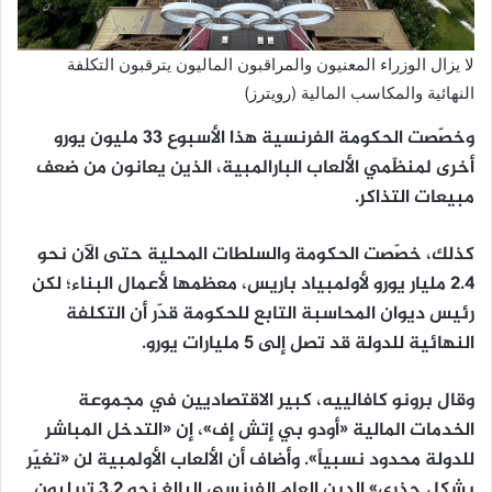
لا يزال الوزراء المعنيون والمراقبون الماليون يترقبون التكلفة
النهائية والمكاسب المالية (رويترز)
وخصّصت الحكومة الفرنسية هذا الأسبوع 33 مليون يورو
أخرى لمنظّمي الألعاب البارالمبية، الذين يعانون من ضعف
مبيعات التذاكر.
كذلك، خصّصت الحكومة والسلطات المحلية حتى الآن نحو
2.4 مليار يورو لأولمبياد باريس، معظمها لأعمال البناء؛ لكن
رئيس ديوان المحاسبة التابع للحكومة قدّر أن التكلفة
النهائية للدولة قد تصل إلى 5 مليارات يورو.
وقال برونو كافالييه، كبير الاقتصاديين في مجموعة
الخدمات المالية «أودو بي إتش إف»، إن «التدخل المباشر
للدولة محدود نسبياً». وأضاف أن الألعاب الأولمبية لن «تغيّر
بشكل جذري» الدين العام الفرنسي البالغ نحو 3.2 تريليون