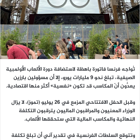
تُواجه فرنسا فاتورة باهظة لاستضافة دورة الألعاب الأولمبية
الصيفية، تبلغ نحو 9 مليارات يورو، إلا أن مسؤولين بارزين
يعدُّون أنّ المكاسب قد تكون «نفسية» أكثر منها اقتصادية.
وقبل الحفل الافتتاحي المزمع في 26 يوليو (تموز)، لا يزال
الوزراء المعنيون والمراقبون الماليون يترقبون التكلفة
النهائية والمكاسب المالية التي ستحققها الألعاب.
وتتوقع السلطات الفرنسية في تقدير آني أن تبلغ تكلفة