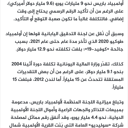
أولمبياد باريس نحو 9 مليارات يورو (9.6 مليار دولار أميركي)،
على الرغم من أن تأكيد الرقم الرسمي يحتاج إلى وقت
إضافي. فالتكلفة غالباً ما تكون صعبة التوقع أو التأكيد.
وسبق أن نُقل عن لجنة التدقيق اليابانية قولها إن أولمبياد
طوكيو 2020 الذي تأخر مدة عام حتى عام 2021، بسبب
جائحة «كوفيد-19»؛ بلغت تكلفته نحو 12.9 مليار دولار.
كذلك، تقدّر وزارة المالية اليونانية تكلفة دورة أثينا 2004
بنحو 9.1 مليار دولار، على الرغم من أن بعض التقديرات
المستقلة تتحدث عن 15 ملياراً. أما لندن 2012، فبلغت 15
ملياراً.
وتبلغ ميزانية اللجنة المنظّمة لأولمبياد باريس، مدعومة
بمبيعات التذاكر والجهات الراعية وأموال اللجنة الأولمبية
الدولية، نحو 4.4 مليار يورو، وقد أُنفق رقم مماثل لمصلحة
شركة «سوليديو» العامة التي بَنَت القرية الأولمبية شمال