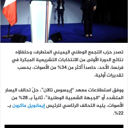
تصدر حزب التجمع الوطني اليميني المتطرف، وحلفاؤه
نتائج الدورة الأولى من الانتخابات التشريعية المبكرة في
فرنسا، الأحد، حاصداً أكثر من 34% من الأصوات، بحسب
تقديرات أولية.
ووفق استطلاعات معهد “إيبسوس تالان”، حلّ تحالف اليسار
المتشدد أو “الجبهة الشعبية الوطنية”، ثانياً بـ 28% من
الأصوات، يليه التحالف الرئاسي للرئيس
إيمانويل ماكرون
بـ
22%.