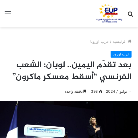
بحث
الق
عن
الرئيسية
/
عرب اوروبا
عرب اوروبا
بعد تقدّم اليمين.. لوبان: الشعب
الفرنسي “أسقط معسكر ماكرون”
يوليو 1, 2024
398
دقيقة واحدة