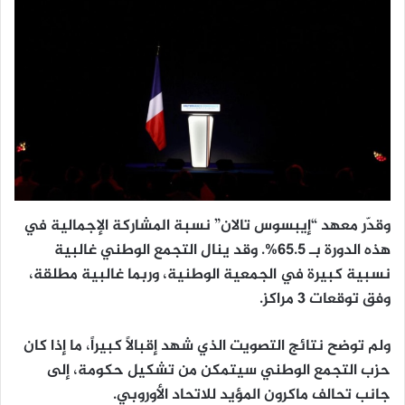
وقدّر معهد “إيبسوس تالان” نسبة المشاركة الإجمالية في
هذه الدورة بـ 65.5%. وقد ينال التجمع الوطني غالبية
نسبية كبيرة في الجمعية الوطنية، وربما غالبية مطلقة،
وفق توقعات 3 مراكز.
ولم توضح نتائج التصويت الذي شهد إقبالاً كبيراً، ما إذا كان
حزب التجمع الوطني سيتمكن من تشكيل حكومة، إلى
جانب تحالف ماكرون المؤيد للاتحاد الأوروبي.