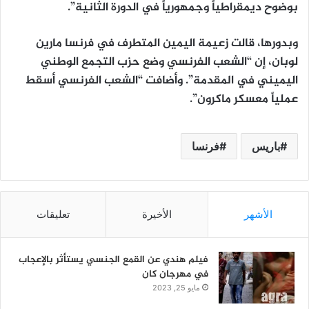
بوضوح ديمقراطياً وجمهورياً في الدورة الثانية”.
وبدورها، قالت زعيمة اليمين المتطرف في فرنسا مارين
لوبان، إن “الشعب الفرنسي وضع حزب التجمع الوطني
اليميني في المقدمة”. وأضافت “الشعب الفرنسي أسقط
عملياً معسكر ماكرون”.
باريس
فرنسا
الأشهر
الأخيرة
تعليقات
فيلم هندي عن القمع الجنسي يستأثر بالإعجاب
في مهرجان كان
مايو 25, 2023