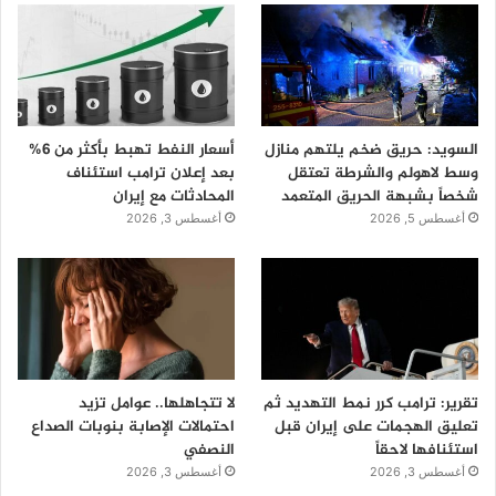
السويد: حريق ضخم يلتهم منازل
أسعار النفط تهبط بأكثر من 6%
وسط لاهولم والشرطة تعتقل
بعد إعلان ترامب استئناف
شخصاً بشبهة الحريق المتعمد
المحادثات مع إيران
أغسطس 5, 2026
أغسطس 3, 2026
تقرير: ترامب كرر نمط التهديد ثم
لا تتجاهلها.. عوامل تزيد
تعليق الهجمات على إيران قبل
احتمالات الإصابة بنوبات الصداع
استئنافها لاحقاً
النصفي
أغسطس 3, 2026
أغسطس 3, 2026