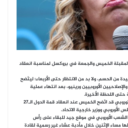
المقبلة الخميس والجمعة في بروكسل لمناسبة انعقاد
دة من الحسم، ولا بد من الانتظار حتى الأربعاء؛ ليتّضح
لإصلاحيين الأوروبيين ورينيو، بعد انتهاء عملية
حتى اللحظة الأخيرة.
ومن المتوقع تالياً أن يكون المشهد السياسي الأوروبي قد اتّضح الخميس عند انعقاد قمة الدول الـ27
 الأوروبي ووزير خارجية الاتحاد.
 الشعب الأوروبي في موقع جيد للبقاء على رأس
ها مساء الإثنين خلال مأدبة عشاء غير رسمية لقادة