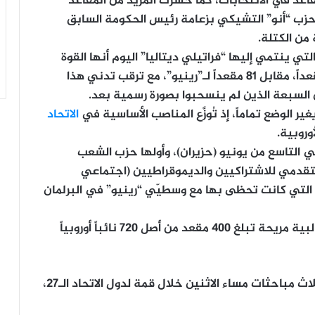
اعد في الانتخابات، كما خسرت المزيد من المقاعد
 حزب “أنو” التشيكي بزعامة رئيس الحكومة السابق
من الكتلة.
تي ينتمي إليها “فراتيلي ديتاليا” اليوم أنها القوة
الثالثة في البرلمان الأوروبي، حيث تشغل 83 مقعداً، مقابل 81 مقعداً لـ”رينيو”، مع ترقب تدني هذا
ر الوضع تماماً، إذ تُوزَّع المناصب الأساسية في
الاتحاد
وروبية.
ي التاسع من يونيو (حزيران)، وأولها حزب الشعب
لتقدمي للاشتراكيين والديموقراطيين (اجتماعي
 التي كانت تحظى بها مع وسطيّي “رينيو” في البرلمان
وتملك هذه المجموعات السياسية الثلاث معاً غالبية مريحة تبلغ 400 مقعد من أصل 720 نائباً أوروبياً
وفي ضوء هذه الأرقام، باشر قادة المجموعات الثلاث مباحثات مساء الاثنين خلال قمة لدول الاتحاد الـ27،