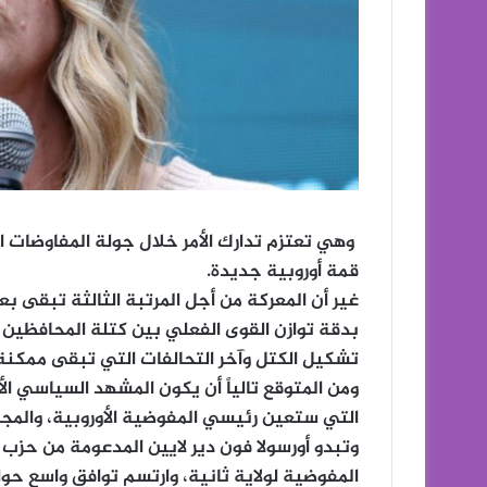
وهي تعتزم تدارك الأمر خلال جولة المفاوضات 
قمة أوروبية جديدة.
غير أن المعركة من أجل المرتبة الثالثة تبقى بعي
بدقة توازن القوى الفعلي بين كتلة المحافظين وا
تشكيل الكتل وآخر التحالفات التي تبقى ممكنة 
التي ستعين رئيسي المفوضية الأوروبية، والمجلس
وتبدو أورسولا فون دير لايين المدعومة من حزب
المفوضية لولاية ثانية، وارتسم توافق واسع حول