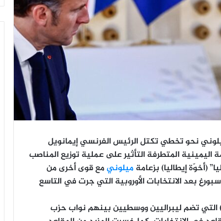
يلوني نحو تخطي تكتل الرئيس الفرنسي إيمانويل
مة اليمينية المتطرفة التأثير على عملية توزيع المناصب
” (أخوّة إيطاليا) بزعامة
ميلوني
مع قوى أخرى من
سبورغ بعد الانتخابات الأوروبية التي جرت في التاسع
ا) التي تضم ليبراليين ووسطيين بينهم نواب حزب