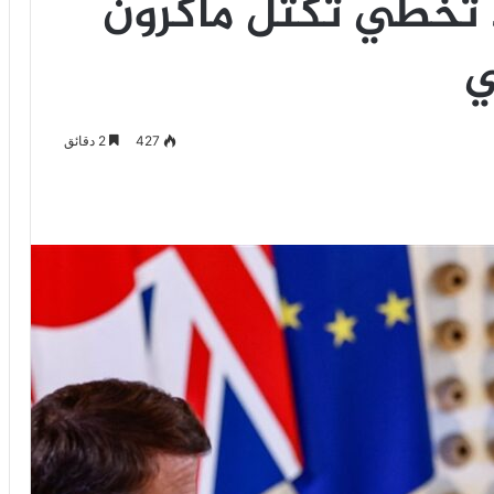
 تخطي تكتل ماكرون
ي
427
2 دقائق