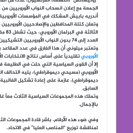
“رونيسانس” (النهضة) الفرنسيون، عدداً من المق
الجمعة مع إعلان انسحاب النواب الأوروبيين من
أندريه بابيش المشكك في المؤسسات الأوروبية 
وتعلن كتلة المحافظين والإصلاحيين الأوروبيين ال
العدد إلى 74 بدون النواب الأوروبيين التشيكيين السبعة الذين لم ينسحبوا بصورة رسمية بعد.
وتعتبر ميلوني أن هذا الفارق في عدد المقاعد يغي
الأوروبي
تقليدياً على أساس نتائج الانتخابات الأ
إلا أن القوى السياسية التي حلت في الطليعة ف
الأوروبي (مسيحي ديموقراطي)، يليه التحالف ا
ديموقراطي)، عازمة على إعادة تشكيل الغالبية
السابق.
بالإجمال.
لمناقشة توزيع “المناصب العليا” في الاتحاد.