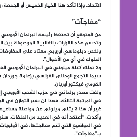
الاتحاد. وإذا تأكد هذا الخيار الخميس أو الجمعة
“مفاجآت”
من المتوقع أن تحتفظ رئيسة البرلمان الأوروبي ا
وتُحسم هذه القرارات بالغالبية الموصوفة بين القادة الـ27، ولا تملك ميلوني أي وسيلة لاع
ولخص دبلوماسي أوروبي معتاد على المفاوضات ب
الملوك في أي من الأحوال”.
ولا تملك كتلة ميلوني في البرلمان الأوروبي ال
سيما التجمع الوطني الفرنسي بزعامة جوردان با
القومي فيكتور أوربان.
ولفت مصدر برلماني في حزب الشعب الأوروبي إلى
في المرتبة الثالثة، فهذا لن يغير التوازن في الب
غير أن هذا لا يثني ميلوني عن مواصلة مساعيها
وأكدت، “أعتقد أنه في العديد من الملفات، سنر
في المواضيع التي تتم معالجتها، في الأولويا
بـ”مفاجآت”.