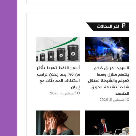
اخر المقالات
السويد: حريق ضخم
أسعار النفط تهبط بأكثر
يلتهم منازل وسط
من 6% بعد إعلان ترامب
لاهولم والشرطة تعتقل
استئناف المحادثات مع
شخصاً بشبهة الحريق
إيران
المتعمد
أغسطس 3, 2026
أغسطس 5, 2026