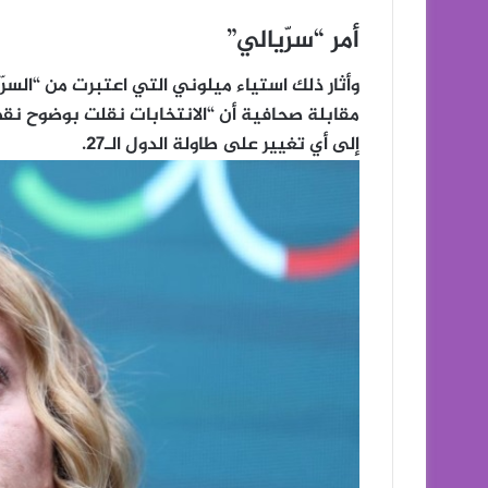
أمر “سرّيالي”
وأثار ذلك استياء ميلوني التي اعتبرت من “الس
مقابلة صحافية أن “الانتخابات نقلت بوضوح نقطة
إلى أي تغيير على طاولة الدول الـ27.