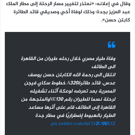
وقال في إعلانه: «نعتذر لتغيير مسار الرحلة إلى مطار الملك
عبد العزيز بجدة؛ وذلك لوفاة أخي وصديقي قائد الطائرة
كابتن حسن».
وفاة طيار مصري خلال رحله طيران من القاهرة
الى الطائف
انتقل الى رحمة الله الكابتن حسن يوسف
عدس، قائد طائرةA320 خطوط سكاي فيجن
المصرية بعد تعرضه لوعكة أثناء تشغيله
لرحلة نسما للطيران رقم NE130​والمتجهة من
القاهرة إلى الطائف قام على أثرها مساعد
الطيار بالهبوط إضطراريًا في مطار جدة
pic.twitter.com/aCO2O96XJZ