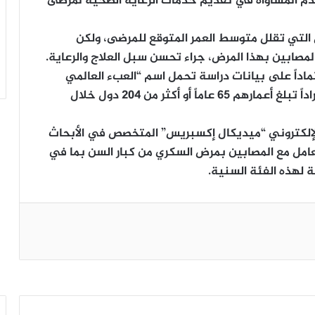
دم المساواة في تقديم خدمات الرعاية الصحية لمرضى
 التي تقلل متوسط العمر المتوقع للمرضى، ولكن
مصابين بهذا المرض، جراء تحسن سبل العلاج والرعاية.
داً على بيانات دراسة تحمل اسم “العبء العالمي
للأمراض وعوامل المخاطر لعام 2019″، وشملت أفراداً تبلغ أعمارهم 65 عاماً أو أكثر من 204 دول خلال
 الإلكتروني “ميديكال إكسبريس” المتخصص في الأبحاث
تعامل مع المصابين بمرض السكري من كبار السن بما في
ية لهذه الفئة السنية.