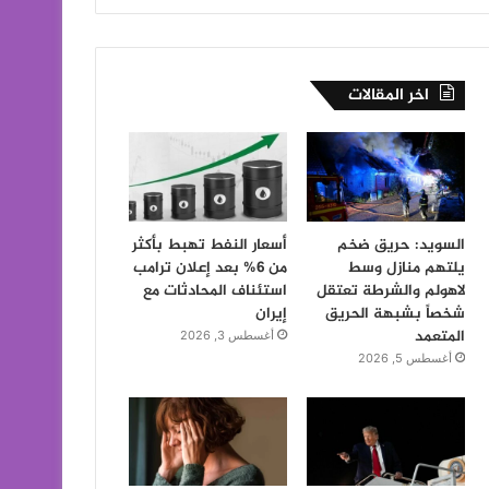
اخر المقالات
السويد: حريق ضخم
أسعار النفط تهبط بأكثر
يلتهم منازل وسط
من 6% بعد إعلان ترامب
لاهولم والشرطة تعتقل
استئناف المحادثات مع
شخصاً بشبهة الحريق
إيران
المتعمد
أغسطس 3, 2026
أغسطس 5, 2026