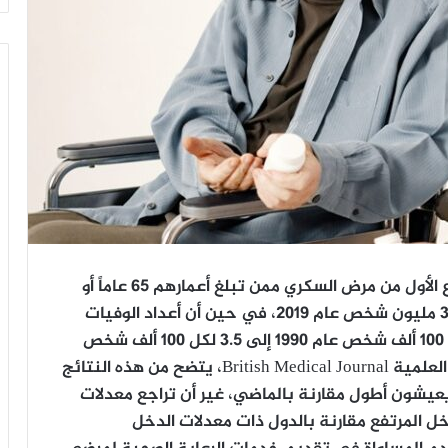
كشفت دراسة إحصائية أن أعداد المصابين بالنوع الأول من مرض السكري ممن تبلغ أعمارهم 65 عاماً أو
أكثر، ارتفع من 1.3 مليون شخص عام 1990 إلى 3.7 مليون شخص عام 2019، في حين أن أعداد الوفيات
بين هذه الفئة تراجعت بنسبة 25% من 4.7 لكل 100 ألف شخص عام 1990 إلى 3.5 لكل 100 ألف شخص
عام 2019.وبحسب الدراسة التي نشرتها الدورية العلمية British Medical Journal، يتضح من هذه النتائج
 يعيشون أطول مقارنة بالماضي، غير أن تراجع معدلات
في الدول ذات الدخل المرتفع مقارنة بالدول ذات معدلات الدخل