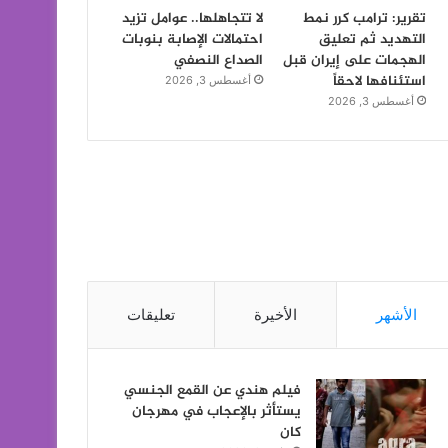
تقرير: ترامب كرر نمط
لا تتجاهلها.. عوامل تزيد
التهديد ثم تعليق
احتمالات الإصابة بنوبات
الهجمات على إيران قبل
الصداع النصفي
استئنافها لاحقاً
أغسطس 3, 2026
أغسطس 3, 2026