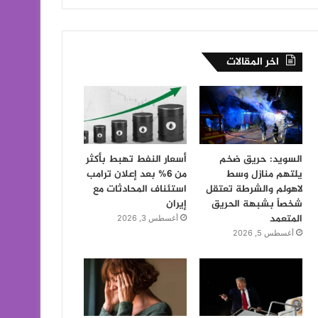
اخر المقالات
السويد: حريق ضخم
أسعار النفط تهبط بأكثر
يلتهم منازل وسط
من 6% بعد إعلان ترامب
لاهولم والشرطة تعتقل
استئناف المحادثات مع
شخصاً بشبهة الحريق
إيران
المتعمد
أغسطس 3, 2026
أغسطس 5, 2026