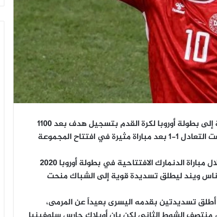
توج الدنماركي كريستيان إريكسن عودته الرائعة إلى بطولة أوروبا لكرة القدم بتسجيل هدف بعد 1100
يوم من تعرضه لأزمة قلبية، لكن سلوفينيا خطفت التعادل 1-1 بعد مباراة مثيرة في افتتاح المجموعة
وتلقى إريكسن- الذي انهار على أرض الملعب خلال مباراة الدنمارك الافتتاحية في بطولة أوروبا 2020
وناس ويند ليطلق تسديدة قوية إلى الشباك منحت
 أطلق تسديدتين بقدمه اليسرى بعيداً عن المرمى،
منتصف الشوط الثاني لكن يان أوبلاك حارس سلوفينيا