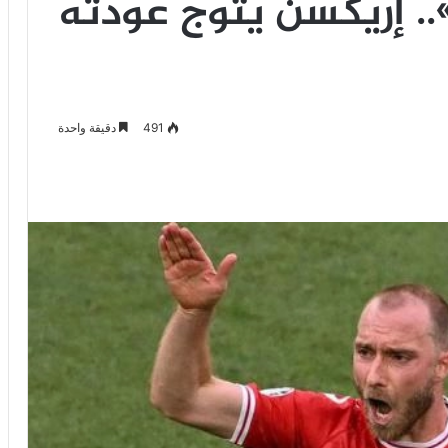
».. إريكسن يتوج عودته
491
دقيقة واحدة