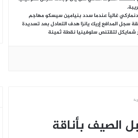
يبة.
لدنماركي غالياً عندما سدد بنيامين سيسكو مهاجم
ائم في الدقيقة 76، وبعد دقيقة سجل المدافع إريك يانزا هدف التعادل بعد تسديدة
ر شمايكل لتقتنص سلوفينيا نقطة ثمينة