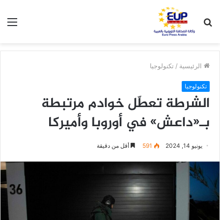
بحث
الق
عن
الرئيسية
/
تكنولوجيا
تكنولوجيا
الشرطة تعطّل خوادم مرتبطة
بـ«داعش» في أوروبا وأميركا
يونيو 14, 2024
591
أقل من دقيقة