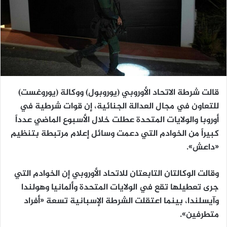
قالت شرطة الاتحاد الأوروبي (يوروبول) ووكالة (يوروغست)
للتعاون في مجال العدالة الجنائية، إن قوات شرطية في
أوروبا والولايات المتحدة عطلت خلال الأسبوع الماضي عدداً
كبيراً من الخوادم التي دعمت وسائل إعلام مرتبطة بتنظيم
«داعش».
وقالت الوكالتان التابعتان للاتحاد الأوروبي إن الخوادم التي
جرى تعطيلها تقع في الولايات المتحدة وألمانيا وهولندا
وآيسلندا، بينما اعتقلت الشرطة الإسبانية تسعة «أفراد
متطرفين».