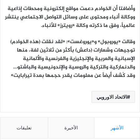
وأضافتا أن الخوادم دعمت مواقع إلكترونية ومحطات إذاعية
ووكالة أنباء ومحتوى على وسائل التواصل الاجتماعي ينتشر
عالمياً، وفق ما ذكرته وكالة «رويترز» للأنباء.
وقالت «يوروبول» و«يوروغست»: «لقد نقلت (هذه الخوادم)
توجيهات وشعارات (داعش) بأكثر من ثلاثين لغة، منها
الإسبانية والعربية والإنجليزية والفرنسية والألمانية
والدنماركية والتركية والروسية والإندونيسية والباشتو…
وقد كُشف أيضاً عن معلومات يقدر حجمها بعدة تيرابايت»
الاتحاد الاوروبي
الأشهر
الأخيرة
تعليقات