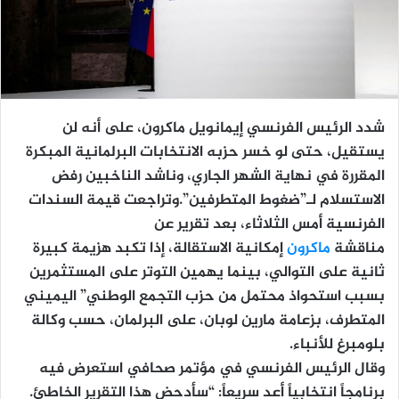
شدد الرئيس الفرنسي إيمانويل ماكرون، على أنه لن
يستقيل، حتى لو خسر حزبه الانتخابات البرلمانية المبكرة
المقررة في نهاية الشهر الجاري، وناشد الناخبين رفض
الاستسلام لـ”ضغوط المتطرفين”.وتراجعت قيمة السندات
الفرنسية أمس الثلاثاء، بعد تقرير عن
مناقشة
ماكرون
إمكانية الاستقالة، إذا تكبد هزيمة كبيرة
ثانية على التوالي، بينما يهمين التوتر على المستثمرين
بسبب استحواذ محتمل من حزب التجمع الوطني” اليميني
المتطرف، بزعامة مارين لوبان، على البرلمان، حسب وكالة
بلومبرغ للأنباء.
وقال الرئيس الفرنسي في مؤتمر صحافي استعرض فيه
برنامجاً انتخابياً أعد سريعاً: “سأدحض هذا التقرير الخاطئ.