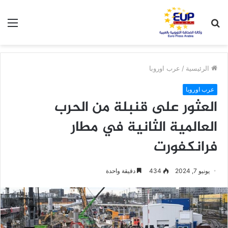
بحث
الق
عن
الرئيسية
/
عرب اوروبا
عرب اوروبا
العثور على قنبلة من الحرب
العالمية الثانية في مطار
فرانكفورت
يونيو 7, 2024
434
دقيقة واحدة