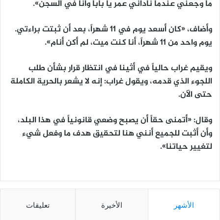
ما وجعني عندما ناداني عمر يا بابا وأنا في السجن».
وأضاف، «كان أسعد يوم في 11 شهراً، بعد أن ثبتت براءتي.
يوم واحد من 11 شهراً، أنا كنت ميت، لم أكن أنام».
ويقيم غراب حالياً في أثينا في انتظار قرار بشأن طلب
اللجوء الذي قدمه، ويقول غراب: إنه لا يشعر بالحرية الكاملة
حتى الآن.
وقال: «أتمنى حقاً أن يصبح وضعي قانونياً في هذا البلد،
وأن أثبت للجميع أنني هنا لتحقيق هدف ما وفعل شيء
لتغيير حياتنا».
الأشهر
الأخيرة
تعليقات