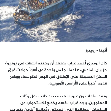
أثينا – رويترز
كان المصري أحمد غراب يعتقد أن محنته انتهت في يونيو/
حزيران الماضي، عندما نجا من واحدة من أسوأ حوادث غرق
السفن المسجلة على الإطلاق في البحر المتوسط، ​​ووضع
قدمه أخيراً على الأراضي الأوروبية.
وبعد ساعات من غرق سفينة صيد كانت تقل مئات
المهاجرين، وجد غراب نفسه يخضع للاستجواب من
السلطات اليونانية التي اتهمته، وثمانية آخرين بتهريب