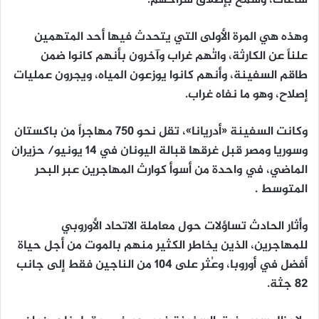
ساعات، وسمح بإطلاق سراحهم.
وهذه هي المرة الأولى التي يتحدث فيها أحد المتهمين
علناً عن الكارثة، واتُهم غراب وآخرون بأنهم كانوا ضمن
طاقم السفينة، وأنهم كانوا يوزعون المياه، ويجرون عمليات
إصلاح، وهو ما نفاه غراب.
وكانت السفينة «أدريانا»، تقل نحو 750 مهاجراً من باكستان
وسوريا ومصر قبل غرقها قبالة اليونان في 14 يونيو/ حزيران
الماضي، في واحدة من أسوأ كوارث المهاجرين عبر البحر
المتوسط ​​.
وأثار الحادث تساؤلات حول معاملة الاتحاد الأوروبي
للمهاجرين، الذين يخاطر الكثير منهم بالموت من أجل حياة
أفضل في أوروبا، وعُثر على 104 من الناجين فقط إلى جانب
82 جثة.