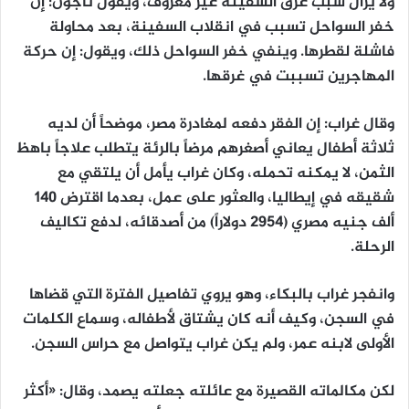
ولا يزال سبب غرق السفينة غير معروف، ويقول ناجون: إن
خفر السواحل تسبب في انقلاب السفينة، بعد محاولة
فاشلة لقطرها. وينفي خفر السواحل ذلك، ويقول: إن حركة
المهاجرين تسببت في غرقها.
وقال غراب: إن الفقر دفعه لمغادرة مصر، موضحاً أن لديه
ثلاثة أطفال يعاني أصغرهم مرضاً بالرئة يتطلب علاجاً باهظ
الثمن، لا يمكنه تحمله، وكان غراب يأمل أن يلتقي مع
شقيقه في إيطاليا، والعثور على عمل، بعدما اقترض 140
ألف جنيه مصري (2954 دولاراً) من أصدقائه، لدفع تكاليف
الرحلة.
وانفجر غراب بالبكاء، وهو يروي تفاصيل الفترة التي قضاها
في السجن، وكيف أنه كان يشتاق لأطفاله، وسماع الكلمات
الأولى لابنه عمر، ولم يكن غراب يتواصل مع حراس السجن.
لكن مكالماته القصيرة مع عائلته جعلته يصمد، وقال: «أكثر