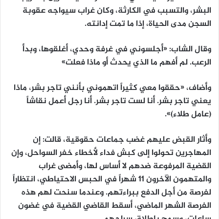
البشر، والتسبب في الكارثة، وكان غراب سيواجه عقوبة
السجن مدى الحياة، إذا ما تمت إدانته.
وقال الشاب: «أجلسوني في غرفة وحدي، أغلقوها، وبدأ
الرعب. لم أفهم ما الذي يحدث أو ماذا فعلت»
وأضاف، «حققوا معي كثيراً اتهموني بأنني تاجر بشر، ماذا
يعني تاجر بشر. أنا لست تاجر بشر. أنا رجل أعمل نقاشاً
(عامل طلاء)».
وأثار القبض عليهم غضب جماعات حقوقية، قالت: إن
المهاجرين تحولوا إلى كبش فداء لأخطاء خفر السواحل، وإن
القضية المرفوعة ضدهم لا أساس لها، وأمضى غراب
والمتهمون الآخرون 11 شهراً في الحبس الاحتياطي، انتظاراً
لفرصة من أجل الدفع ببراءتهم. وعندما سنحت لهم هذه
الفرصة الشهر الماضي، أسقط القاضي القضية في غضون