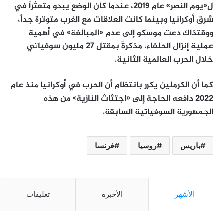
ل«يوم النصر» عام 2019، عندما كان الوضع يبدو متعثراً في
شرق أوكرانيا وبينما كانت العلاقات مع الغرب متوترة جداً،
ووقتذاك دعت موسكو إلى عدم «المبالغة» في أهمية
عملية إنزال الحلفاء، مذكرةً بمقتل 27 مليون سوفياتي
خلال الحرب العالمية الثانية.
كما أن الكرملين يكرر بانتظام أن الحرب في أوكرانيا منذ عام
2022 دافعه الحاجة إلى «اجتثاث النازية» من هذه
الجمهورية السوفياتية السابقة.
باريس
روسيا
فرنسا
الأشهر
الأخيرة
تعليقات