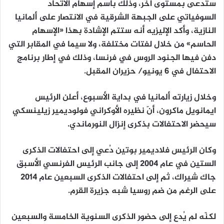
ستُدعى بمستوى آخَر، وذلك باسم إسهام الاتحاد
السوفياتي على الجبهة الشرقية في الانتصار على ألمانيا
النازية، وأكد الإليزيه أنه ستتم الإشادة بهذا «الإسهام
الحاسم» من خلال لفتات مختلفة، ولا سيما في المقابر التي
دفن فيها الجنود الروس في فرنسا، وذلك في إطار برنامج
الاحتفال في 6 يونيو/ حزيران المقبل.
وخلال زيارته ألمانيا في بداية الأسبوع، أعلن الرئيس
ايمانويل ماكرون، أنّ نظيره الأوكراني فولوديمير زيلينسكي
سيحضر الاحتفالات بذكرى إنزال النورماندي.
وكان الرئيس فلاديمير بوتين دُعي إلى احتفالات الذكرى
الستين في عام 2004 إلى جانب الرئيس الفرنسي الأسبق
جاك شيراك، ثم إلى احتفالات الذكرى السبعين عام 2014
على الرغم من ضم روسيا شبه جزيرة القرم.
لكنّه لم يُدع إلى حضور الذكرى السنوية الخامسة والسبعين