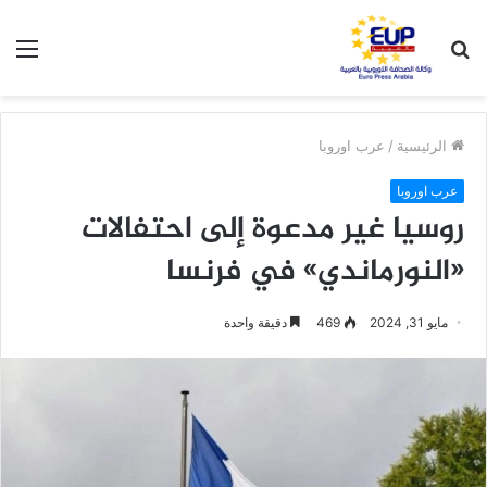
بحث
الق
عن
الرئيسية
/
عرب اوروبا
عرب اوروبا
روسيا غير مدعوة إلى احتفالات
«النورماندي» في فرنسا
مايو 31, 2024
469
دقيقة واحدة