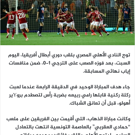
توج النادي الأهلي المصري بلقب دوري أبطال أفريقيا، اليوم
السبت، بعد فوزه الصعب على الترجي 1-0، ضمن منافسات
إياب نهائي المسابقة.
جاء هدف المباراة الوحيد في الدقيقة الرابعة عندما لعبت
ركلة ركنية قابلها رامي ربيعه بضربة رأس لتصطدم بروYير
أهولو، قبل أن تعانق الشباك.
وكانت مباراة الذهاب، التي أقيمت بين الفريقين على ملعب
“حمادي العقربي” بالعاصمة التونسية انتهت بالتعادل