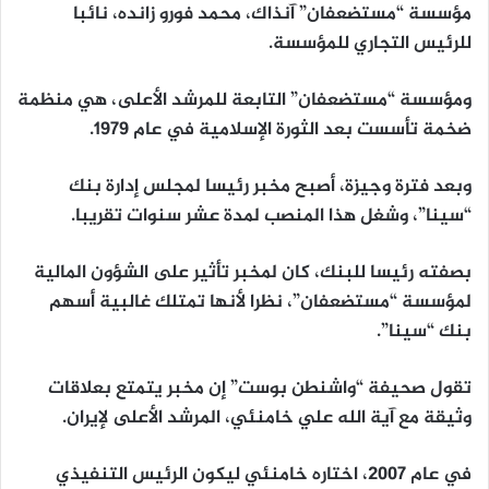
مؤسسة “مستضعفان” آنذاك، محمد فورو زانده، نائبا
للرئيس التجاري للمؤسسة.
ومؤسسة “مستضعفان” التابعة للمرشد الأعلى، هي منظمة
ضخمة تأسست بعد الثورة الإسلامية في عام 1979.
وبعد فترة وجيزة، أصبح مخبر رئيسا لمجلس إدارة بنك
“سينا”، وشغل هذا المنصب لمدة عشر سنوات تقريبا.
بصفته رئيسا للبنك، كان لمخبر تأثير على الشؤون المالية
لمؤسسة “مستضعفان”، نظرا لأنها تمتلك غالبية أسهم
بنك “سينا”.
تقول صحيفة “واشنطن بوست” إن مخبر يتمتع بعلاقات
وثيقة مع آية الله علي خامنئي، المرشد الأعلى لإيران.
في عام 2007، اختاره خامنئي ليكون الرئيس التنفيذي