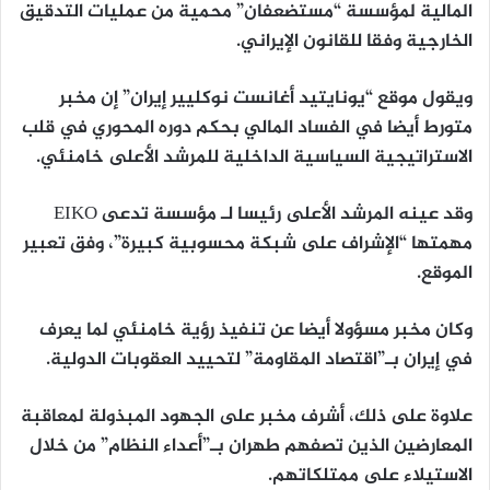
المالية لمؤسسة “مستضعفان” محمية من عمليات التدقيق
الخارجية وفقا للقانون الإيراني.
ويقول موقع “يونايتيد أغانست نوكليير إيران” إن مخبر
متورط أيضا في الفساد المالي بحكم دوره المحوري في قلب
الاستراتيجية السياسية الداخلية للمرشد الأعلى خامنئي.
وقد عينه المرشد الأعلى رئيسا لـ مؤسسة تدعى EIKO
مهمتها “الإشراف على شبكة محسوبية كبيرة”، وفق تعبير
الموقع.
وكان مخبر مسؤولا أيضا عن تنفيذ رؤية خامنئي لما يعرف
في إيران بـ”اقتصاد المقاومة” لتحييد العقوبات الدولية.
علاوة على ذلك، أشرف مخبر على الجهود المبذولة لمعاقبة
المعارضين الذين تصفهم طهران بـ”أعداء النظام” من خلال
الاستيلاء على ممتلكاتهم.