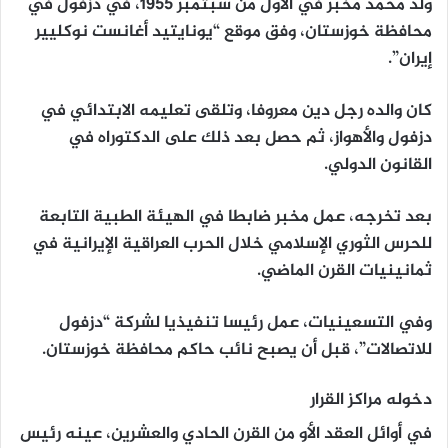
ولد محمد مخبر في الأول من سبتمبر 1955، في دزفول في
محافظة خوزستان، وفق موقع “يونايتيد أغانست نوكليير
إيران”.
كان والده رجل دين معروفا، وتلقى تعليمه الابتدائي في
دزفول والأهواز، ثم حصل بعد ذلك على الدكتوراه في
القانون الدولي.
بعد تخرجه، عمل مخبر ضابطا في الهيئة الطبية التابعة
للحرس الثوري الإسلامي خلال الحرب العراقية الإيرانية في
ثمانينيات القرن الماضي.
وفي التسعينيات، عمل رئيسا تنفيذيا لشركة “دزفول
للاتصالات”، قبل أن يصبح نائب حاكم محافظة خوزستان.
دخوله مراكز القرار
في أوائل العقد الأو من القرن الحادي والعشرين، عينه رئيس