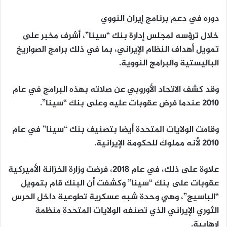
دوره في دعم برنامج إيران النووي
خلال ترؤسه لمجلس إدارة بنك “سينا”، أشرف مخبر على
تمويل أهداف النظام الإيراني، بما في ذلك برامج الصواريخ
الباليستية والبرامج النووية.
وقد كشف الاتحاد الأوروبي عن صلاته بهذه البرامج في عام
2010 عندما فرض عقوبات عليه وعلى بنك “سينا”.
وقامت الولايات المتحدة أيضا بتصنيف بنك “سينا” في عام
2010 لأنه مملوك للحكومة الإيرانية.
علاوة على ذلك، في عام 2018، فرضت وزارة الخزانة الأميركية
عقوبات على بنك “سينا” وكشفت أن البنك قام بتمويل
“الباسيج”، وهي وحدة شبه عسكرية تطوعية داخل الحرس
الثوري الإيراني الذي تصنفه الولايات المتحدة منظمة
إرهابية.