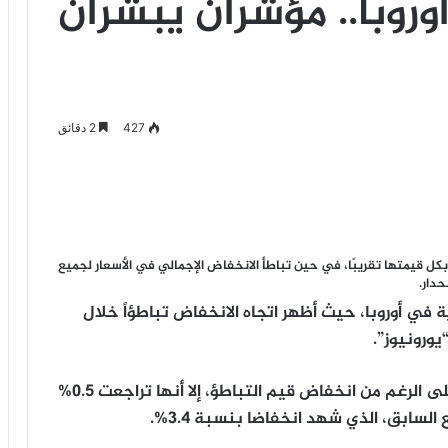
روبا.. مؤشران يبشران
427
2 دقائق
كل قيمتها تقريبًا، في حين تباطأ الانخفاض الإجمالي في الأسعار لجميع
حدار.
 في أوروبا، حيث أظهر اتجاه الانخفاض تباطؤاً خلال
وتوضح بيانات مجموعة “ألتوس” العقارية أنه على الرغم من انخفاض قيم التباطؤ، إلا أنها تراجعت 0.5%
لسابق، الذي شهد انخفاضا بنسبة 3.4%.