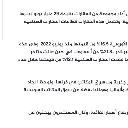
وفي كل ربع سنة، تقوم مجموعة ألتوس بتحليل أداء مجموعة من العقارات بقيمة 29 مليار يورو تديرها
عموم أوروبا في 17 دولة أوروبية. وتشمل هذه العقارات قطاعات العقارات الصناعية
واستنادًا إلى تحليلهم، فقدت العقارات التجارية الأوروبية 16.5% من قيمتها منذ يونيو 2022. وفي هذه
الفترة، من بين جميع الفئات، خسرت المكاتب أكبر قدر -21.8% من أسعارها- في حين عانت متاجر
التجزئة الأقل، وانخفضت قيمتها بنسبة 10%، كما فقدت العقارات السكنية 12.1% من قيمتها خلال هذه
أكثر جذرية من سوق المكاتب في فرنسا، ولوحظ اتجاه
وألمانيا وهولندا، فضلا عن سوق المكاتب السويدية
تفاع أسعار الفائدة، وكان المستثمرون يبحثون عن