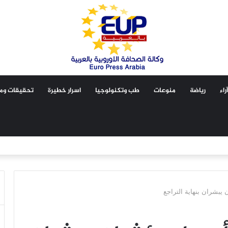
آراء
رياضة
منوعات
طب وتكنولوجيا
اسرار خطيرة
تحقيقات ومق
يبشران بنهاية التراجع