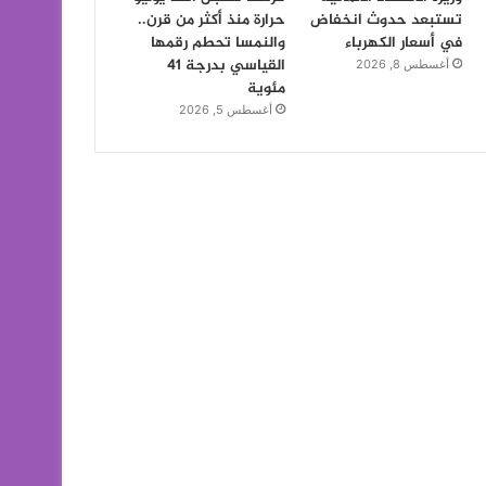
تستبعد حدوث انخفاض
حرارة منذ أكثر من قرن..
في أسعار الكهرباء
والنمسا تحطم رقمها
القياسي بدرجة 41
أغسطس 8, 2026
مئوية
أغسطس 5, 2026