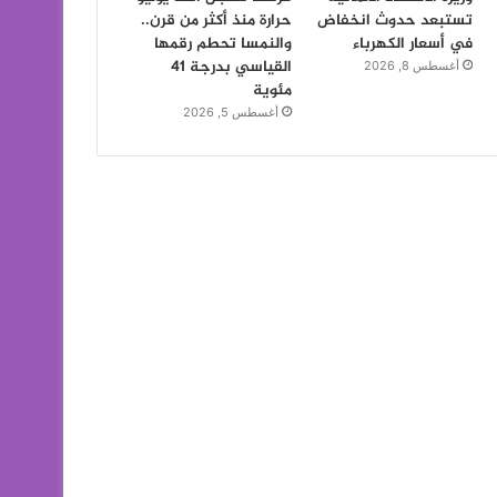
تستبعد حدوث انخفاض
حرارة منذ أكثر من قرن..
في أسعار الكهرباء
والنمسا تحطم رقمها
القياسي بدرجة 41
أغسطس 8, 2026
مئوية
أغسطس 5, 2026