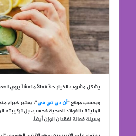
يشكل مشروب الخيار حلاً فعالاً منعشاً يروي ال
وبحسب موقع “
أن دي تي في
“، يعتبر خبراء من
المليئة بالفوائد الصحية فحسب، بل تركيبته الم
وسيلة فعالة لفقدان الوزن أيضاً.
يحتوي على الإيربسين، وهو الإنزيم الهضمي “إي