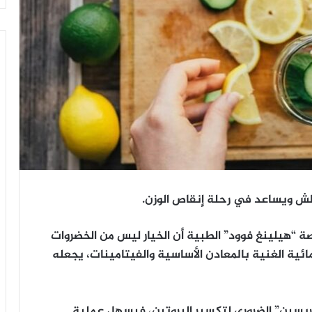
عطش ويساعد في رحلة إنقاص الوزن.
صة “هيلينغ فوود” الطبية أن الخيار ليس من الخضروات
ائية الغنية بالمعادن الأساسية والفيتامينات، يجعله
ربسين” الضروري لتكسير البروتين، فيسهل عملية