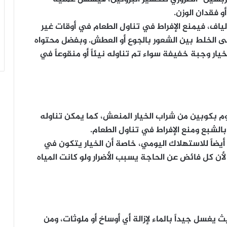
و فقدان الوزن.
لياف، فيمنع الإفراط في تناول الطعام في أوقات غير
إلى الخلط بين الشعور بالجوع أو العطش. وبفضل محتواه
لخيار وجبة خفيفة سواء تم تناوله نيئاً أو منقوعاً في
وم بكوبين من شراب الخيار المنعش، كما يمكن تناوله
بالشبع ومنع الإفراط في تناول الطعام.
 أيضاً للاستهلاك اليومي، خاصة أن الخيار يتكون في
، لأن كل فائض عن الحاجة يسبب الأضرار ولو كانت المياه
ث يغسل جيداً بالماء لإزالة أي أوساخ أو ملوثات، ومن