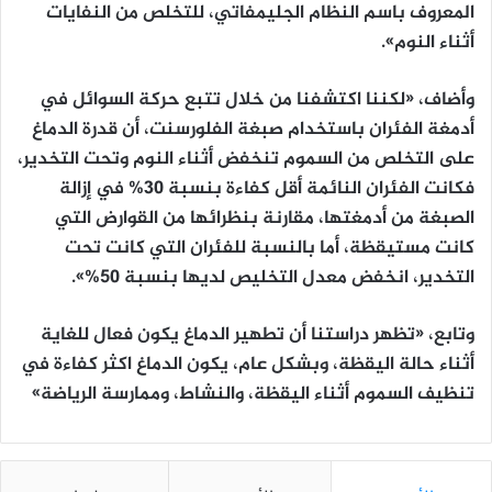
المعروف باسم النظام الجليمفاتي، للتخلص من النفايات
أثناء النوم».
وأضاف، «لكننا اكتشفنا من خلال تتبع حركة السوائل في
أدمغة الفئران باستخدام صبغة الفلورسنت، أن قدرة الدماغ
على التخلص من السموم تنخفض أثناء النوم وتحت التخدير،
فكانت الفئران النائمة أقل كفاءة بنسبة 30% في إزالة
الصبغة من أدمغتها، مقارنة بنظرائها من القوارض التي
كانت مستيقظة، أما بالنسبة للفئران التي كانت تحت
التخدير، انخفض معدل التخليص لديها بنسبة 50%».
وتابع، «تظهر دراستنا أن تطهير الدماغ يكون فعال للغاية
أثناء حالة اليقظة، وبشكل عام، يكون الدماغ اكثر كفاءة في
تنظيف السموم أثناء اليقظة، والنشاط، وممارسة الرياضة»