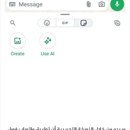
ويبدو من خلال النسخة التجريبية أن تطبيق واتساب فصل