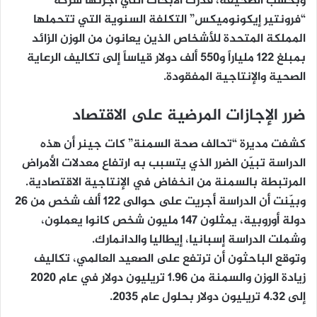
وبحسب الصحيفة، قدّرت الأبحاث التي أجرتها شركة
“فرونتير إيكونوميكس” التكلفة السنوية التي تتحملها
المملكة المتحدة للأشخاص الذين يعانون من الوزن الزائد
بمبلغ 122 ملياراً و550 ألف دولار قياساً إلى تكاليف الرعاية
الصحية والإنتاجية المفقودة.
ضرر الإجازات المرضية على الاقتصاد
كشفت مديرة “تحالف صحة السمنة” كات جينر أن هذه
الدراسة تبيّن الضرر الذي يتسبب به ارتفاع معدلات الأمراض
المرتبطة بالسمنة من انخفاض في الإنتاجية الاقتصادية.
وبيّنت أن الدراسة أجريت على حوالى 122 ألف شخص من 26
دولة أوروبية، يمثلون 147 مليون شخص كانوا يعملون،
وشملت الدراسة إسبانيا، إيطاليا والدانمارك.
وتوقع الباحثون أن ترتفع على الصعيد العالمي، تكاليف
زيادة الوزن والسمنة من 1.96 تريليون دولار في عام 2020
إلى 4.32 تريليون دولار بحلول عام 2035.