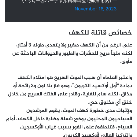
— いっちー@バーチャル精神科医 (@ichiipsy)
November 16, 2023
خصائص قاتلة للكهف
على الرغم من أن الكهف صغير ولا يتعدى طوله 3 أمتار،
لكنه ملجأ مريح للحشرات والطيور والحيوانات الباحثة عن
مأوى.
واعتبر العلماء أن سبب الموت السريع هو امتلاء الكهف
بمادة “أول أوكسيد الكربون”، وهو غاز بلا لون ولا رائحة أو
مذاق، لكنه سام للغاية، وقادر على الفتك السريع من خلال
خنق أي مخلوق حي.
ولإثبات مدى خطورة كهف الموت، يقوم المرشدون
السياحيون المحليون بوضع شعلة مضاءة داخل الكهف، أمام
السياح، فتنطفئ على الفور بسبب غياب الأوكسجين
والتركيز العالي لأوكسيد الكربون.