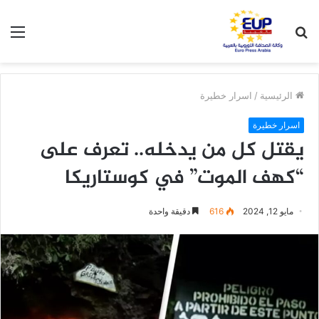
بحث
الق
عن
الرئيسية
/
اسرار خطيرة
اسرار خطيرة
يقتل كل من يدخله.. تعرف على
“كهف الموت” في كوستاريكا
مايو 12, 2024
616
دقيقة واحدة