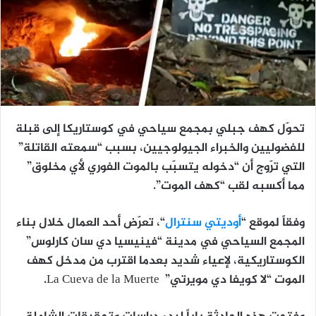
تحوّل كهف جبلي بمجمع سياحي في كوستاريكا إلى قبلة
للفضوليين والخبراء الجيولوجيين، بسبب “سمعته القاتلة”
التي ترّوج أن “دخوله يتسبّب بالموت الفوري لأي مخلوق”
مما أكسبه لقب “كهف الموت”.
وفقاً لموقع “
أوديتي سنترال
“، تعرّض أحد العمال خلال بناء
المجمع السياحي في مدينة “فينيسيا دي سان كارلوس”
الكوستاريكية، لإعياء شديد بعدما اقترب من مدخل كهف
الموت “لا كويفا دي مويرتي” La Cueva de la Muerte.