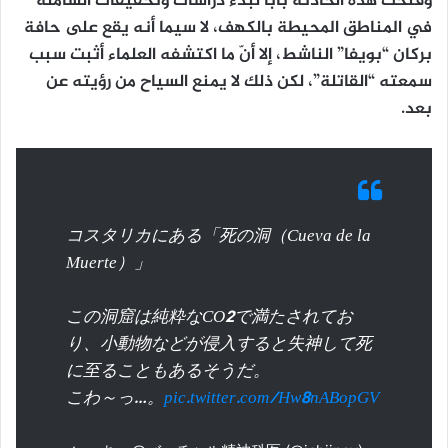
وفتحت هذه الحادثة باباً لبدء دراسات وتحقيقات الشاملة
في المناطق المحيطة بالكهف، لا سيما أنه يقع على حافة
بركان “بويفا” الناشط، إلا أنّ ما اكتشفه العلماء أثبت سبب
سمعته “القاتلة”، لكن ذلك لا يمنع السياح من رؤيته عن
بعد.
コスタリカにある「死の洞（Cueva de la
Muerte）」
この洞窟は純粋なCO2で満たされてお
り、小動物などが侵入すると失神して死
に至ることもあるそうだ。
こわ～っ…。
pic.twitter.com/Hw8nABopGV