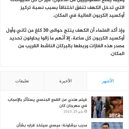
التي تدخل الكهف تنفق اختناقاً بسبب نسبة تركيز
أوكسيد الكربون العالية في المكان.
وإذ أكد العلماء أن الكهف ينتج حوالى 30 كلغ من ثاني وأول
أوكسيد الكربون كل ساعة، إلا أنّهم ما زالوا يحاولون تحديد
مصدر هذه الغازات وربطها بالبركان الناشط القريب من
المكان.
الأشهر
الأخيرة
تعليقات
فيلم هندي عن القمع الجنسي يستأثر بالإعجاب
في مهرجان كان
مايو 25, 2023
مدرب برشلونة: ميسي سيتخذ قراره بشأن