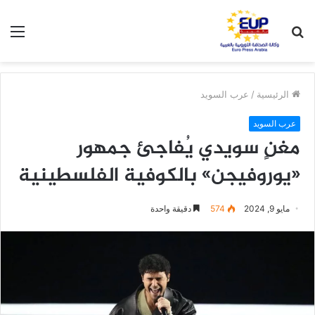
بحث
الق
عن
الرئيسية
/
عرب السويد
عرب السويد
مغنٍ سويدي يُفاجئ جمهور
«يوروفيجن» بالكوفية الفلسطينية
مايو 9, 2024
574
دقيقة واحدة