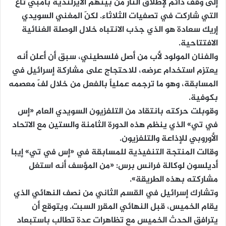
إلى وقف دائم لإطلاق النار من بينهم الأيرلندية بامبي ثاغ
التي شاركت في تصفيات الثلاثاء. لكنّ المغني السويدي
إريك سعادة هو الذي جذب الانتباه خلال الوصلة الغنائية
الافتتاحية.
والفنان المولود لأب من أصل فلسطيني، سبق أن أعلن أنه
يعتزم استخدام عرضه، للاحتجاج على مشاركة إسرائيل في
المسابقة، وهو ما ترجمه عملياً بالفعل من خلال لفّ معصمه
بكوفية.
وقوبلت حركته بانتقاد من التلفزيون السويدي العام «إس
في تي» الذي ينظم هذه الدورة الثامنة والستين مع الاتحاد
الأوروبي للإذاعة والتلفزيون.
وقالت المنتجة التنفيذية للمسابقة في «إس في تي» إيبا
أديلسون لوكالة فرانس برس: «من المؤسف أنه استغل
مشاركته بهذه الطريقة».
وتشارك إسرائيل في القسم الثاني من نصف النهائي الذي
يقام الخميس، قبل النهائي المقرر السبت. ويتوقع أن
يترافق الحدث الخميس مع تظاهرات عدة تطالب باستبعاد