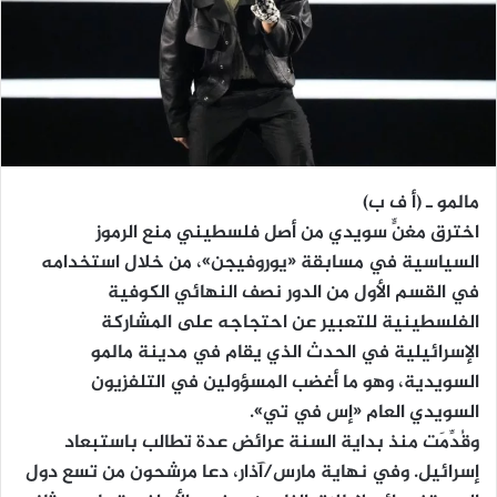
مالمو ـ (أ ف ب)
اخترق مغنٍّ سويدي من أصل فلسطيني منع الرموز
السياسية في مسابقة «يوروفيجن»، من خلال استخدامه
في القسم الأول من الدور نصف النهائي الكوفية
الفلسطينية للتعبير عن احتجاجه على المشاركة
الإسرائيلية في الحدث الذي يقام في مدينة مالمو
السويدية، وهو ما أغضب المسؤولين في التلفزيون
السويدي العام «إس في تي».
وقُدِّمَت منذ بداية السنة عرائض عدة تطالب باستبعاد
إسرائيل. وفي نهاية مارس/آذار، دعا مرشحون من تسع دول