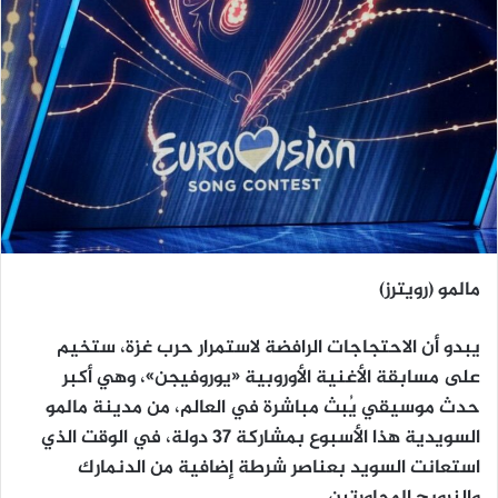
مالمو (رويترز)
يبدو أن الاحتجاجات الرافضة لاستمرار حرب غزة، ستخيم
على مسابقة الأغنية الأوروبية «يوروفيجن»، وهي أكبر
حدث موسيقي يُبث مباشرة في العالم، من مدينة مالمو
السويدية هذا الأسبوع بمشاركة 37 دولة، في الوقت الذي
استعانت السويد بعناصر شرطة إضافية من الدنمارك
والنرويج المجاورتين.