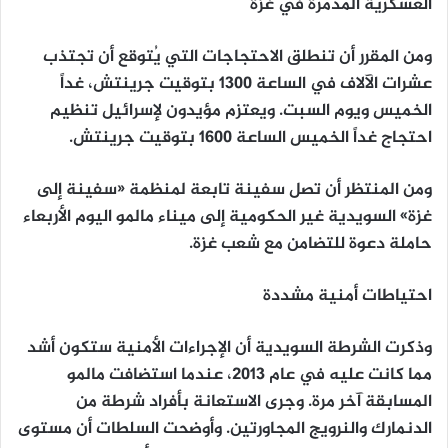
العسكرية المدمرة في غزة
ومن المقرر أن تنطلق الاحتجاجات التي يُتوقع أن تجتذب
عشرات الآلاف في الساعة 1300 بتوقيت جرينتش، غداً
الخميس ويوم السبت. ويعتزم مؤيدون لإسرائيل تنظيم
احتجاج غداً الخميس الساعة 1600 بتوقيت جرينتش.
ومن المنتظر أن تصل سفينة تابعة لمنظمة «سفينة إلى
غزة» السويدية غير الحكومية إلى ميناء مالمو اليوم الأربعاء
حاملة دعوة للتضامن مع شعب غزة.
احتياطات أمنية مشددة
وذكرت الشرطة السويدية أن الإجراءات الأمنية ستكون أشد
مما كانت عليه في عام 2013، عندما استضافت مالمو
المسابقة آخر مرة. وجرى الاستعانة بأفراد شرطة من
الدنمارك والنرويج المجاورتين. وأوضحت السلطات أن مستوى