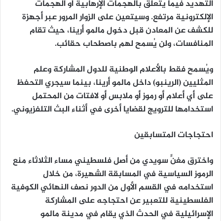
التهديد فيما يتعلق بالهجمات الإرهابية أو الهجمات
الإلكترونية مرتفع. وسيتعين على الزوار المرور عبر أجهزة
للكشف عن المعادن قبل دخول مالمو أرينا، حيث تقام
المنافسات، ولن يُسمح لهم باصطحاب حقائب.
ويُسمح فقط بالأعلام الوطنية للدول المشاركة وعلم
المثليين (الرينبو) داخل مالمو أرينا، بينما سيجري التحفظ
على أي أعلام أو رموز أو ملابس أو لافتات من المحتمل
استخدامها للترويج لقضايا أخرى في أثناء البث التلفزيوني.
احتجاجات المتسابقين
واخترق مغنٍّ سويدي من أصل فلسطيني مساء الثلاثاء منع
الرموز السياسية في المسابقة الشهيرة، من خلال
استخدامه في القسم الأول من الدور نصف النهائي الكوفية
الفلسطينية للتعبير عن احتجاجه على المشاركة
الإسرائيلية في الحدث الذي يقام في مدينة مالمو