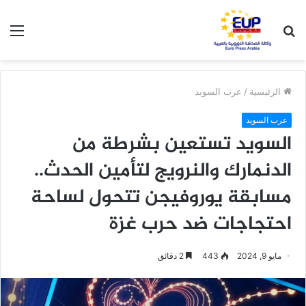
بحث
الق
عن
الرئيسية
/
عرب السويد
عرب السويد
السويد تستعين بشرطة من
الدنمارك والنرويج لتأمين الحدث..
مسابقة يوروفيجن تتحول لساحة
احتجاجات ضد حرب غزة
مايو 9, 2024
443
2 دقائق