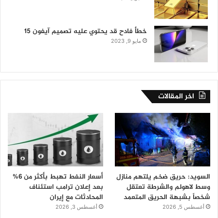
خطأ فادح قد يحتوي عليه تصميم آيفون 15
مايو 9, 2023
اخر المقالات
السويد: حريق ضخم يلتهم منازل
أسعار النفط تهبط بأكثر من 6%
وسط لاهولم والشرطة تعتقل
بعد إعلان ترامب استئناف
شخصاً بشبهة الحريق المتعمد
المحادثات مع إيران
أغسطس 5, 2026
أغسطس 3, 2026