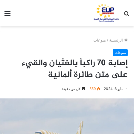
بحث
الق
عن
الرئيسية
/
منوعات
منوعات
إصابة 70 راكباً بالغثيان والقيء
على متن طائرة ألمانية
مايو 6, 2024
559
أقل من دقيقة