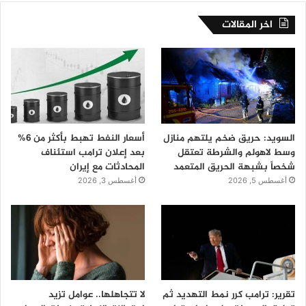
اخر المقالات
السويد: حريق ضخم يلتهم منازل
أسعار النفط تهبط بأكثر من 6%
وسط لاهولم والشرطة تعتقل
بعد إعلان ترامب استئناف
شخصاً بشبهة الحريق المتعمد
المحادثات مع إيران
أغسطس 5, 2026
أغسطس 3, 2026
تقرير: ترامب كرر نمط التهديد ثم
لا تتجاهلها.. عوامل تزيد