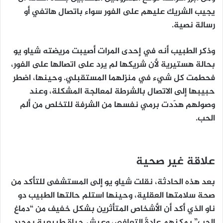
يجيب الشريك عليهم على الفور سواء باتصال هاتفي أو
رسالة نصية.
وذكر الطبيب أنه في إحدى المرات أصيبت مريضته شياو يو
بحالة هستيرية لأن شريكها لم يرد على اتصالها على الفور،
فحطمت كل شيء في منزلهما المستقبلي. وحينها، اضطر
حبيبها إلى الاتصال بالشرطة لمعالجة المشكلة، وعند
وصولهم هدّدت برمي نفسها من الشرفة للتخلص من ألم
الحب.
علاقة غير صحية
بعد هذه الحادثة، نقلت شياو يو إلى المستشفى للتأكد من
صحة سلامتها العقلية، وحينها استلم حالتها الطبيب دو
ناو الذي أكد أن الأشخاص المتأثرين بشكل خفيف من “دماغ
الحب” يمكنهم عادةً التعافي، وعيش حياة طبيعية بمجرد