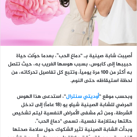
أصيبت شابة صينية بـ “دماغ الحب”، بعدما حوّلت حياة
حبيبها إلى كابوس، بسبب هوسها الغريب به، حيث تتصل
به أكثر من 100 مرة يومياً، وتتبع كل تفاصيل تحركاته، من
لحظة استيقاظه حتى النوم.
وبحسب موقع “
أوديتي سنترال
“، استدعى هذا الهوس
المرضي للشابة الصينية شياو يو (18 عاماً) إلى تدخل
الشرطة، ومن ثم مشفى الأمراض النفسية ليتم تشخيص
حالتها بمتلازمة نفسية، تسمى “دماغ الحب”.
وبدأت الشابة الصينية تثير الشكوك حول سلامة صحتها