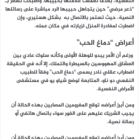
النفسية، بعدما تعمّقت علاقتها بحبيبها. وأصبحت تشعر بـ
“ذعر مرضي” حين يتجاهل حبيبها الرد مباشرة على رسائلها
النصية، حيث تستمر بالاتصال به بشكل هستيري، وإن
اضطرت لمغادرة المنزل لزيارته في مكان عمله.
أعراض “دماغ الحب”
ورغم أن الأمر يبدو للوهلة الأولى وكأنه سلوك عادي بين
العشاق المهووسين بالسيطرة والتملك، إلا أنه في الحقيقة
اضطراب عقلي نادر يسمى “دماغ الحب” وفقاً للطبيب
النفسي دو ناو، المتابعة لوضع شياو يو في مستشفى
الأمراض النفسية.
ومن أبرز أعراضه توقع المغرومين المصابين بهذه الحالة أن
يجيب الشريك عليهم على الفور سواء باتصال هاتفي أو
رسالة نصية.
ومن أبرز أعراضه توقع المغرومين المصابين بهذه الحالة أن