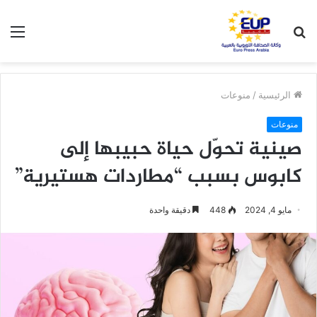
بحث
الق
عن
الرئيسية
/
منوعات
منوعات
صينية تحوّل حياة حبيبها إلى
كابوس بسبب “مطاردات هستيرية”
مايو 4, 2024
448
دقيقة واحدة