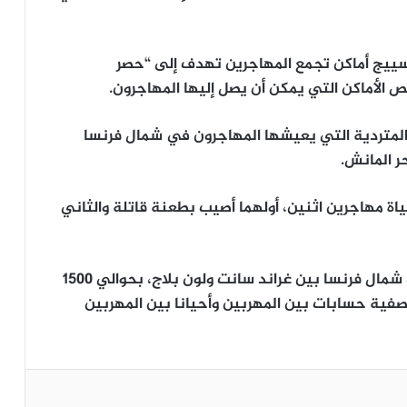
تسييج أماكن تجمع المهاجرين تهدف إلى “حصر
الأماكن التي يمكن أن يصل إليها المهاجرون.
المتردية التي يعيشها المهاجرون في شمال فرنسا
ر المانش.
ة مهاجرين اثنين، أولهما أصيب بطعنة قاتلة والثاني
يقدر عدد الأشخاص الذين يعيشون في مخيمات شمال فرنسا بين غراند سانت ولون بلاج، بحوالي 1500
فية حسابات بين المهربين وأحيانا بين المهربين