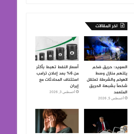
اخر المقالات
السويد: حريق ضخم
أسعار النفط تهبط بأكثر
يلتهم منازل وسط
من 6% بعد إعلان ترامب
لاهولم والشرطة تعتقل
استئناف المحادثات مع
شخصاً بشبهة الحريق
إيران
المتعمد
أغسطس 3, 2026
أغسطس 5, 2026