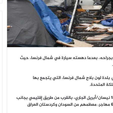
بجراحه، بعدما دهسته سيارة في شمال فرنسا، حيث
ة شابا يبلغ من العمر 19 عاما في بلدة لون بلاج شمال فرنسا، التي يتجمع بها
كة المتحدة.
وقع الحادث في وقت متأخر من مساء الخميس 18 نيسان/أبريل الجاري، بالقرب من طريق إقليمي بجانب
مخيم لون بلاج، حيث يعيش ما بين 400 إلى 600 مهاجر، معظمهم من السودان وكردستان العراق