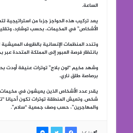
الساعة.
يعد تركيب هذه الحواجز جزءا من استراتيجية ل
الأشخاص” في المخيمات، بحسب توشارد، وتقليص 
وتندد المنظمات الإنسانية بالظروف المعيشية 
بانتظار فرصة العبور إلى المملكة المتحدة عبر بح
وشهد مخيم “لون بلاج” توترات عنيفة أودت بحيا
برصاصة طلق ناري.
شخص. وتعيش المنطقة توترات تكون أحيانا “تص
والمهاجرين”، حسب وصف جمعية “سلام”.
فيسبوك
تويتر
ماسنجر
شاركها