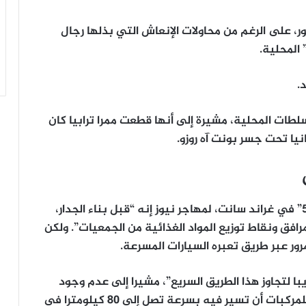
، على الرغم من محاولات الإنعاش التي بذلها رجال
المحلية.
.
طات المحلية، مشيرة إلى أنها قطعت ممرا ترابيا كان
ا تحت جسر بونت آه روزو.
يقول فابيان توشارد، منسق جمعية “يوتوبيا 56” في غراند سانت، لمهاجر نيوز إنه “قبل بناء الجدار،
افق ونقاط توزيع المواد الغذائية من الجمعيات”. ولكن
رور عبر طريق تعبره السيارات المسرعة.
ا لتجاوز هذا الطريق السريع”، مشيرا إلى عدم وجود
أماكن مخصصة للمشاة في هذا الطريق، ويمكن للمركبات أن تسير فيه بسرعة تصل إلى 80 كيلومترا في