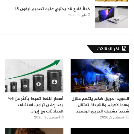
خطأ فادح قد يحتوي عليه تصميم آيفون 15
مايو 9, 2023
اخر المقالات
السويد: حريق ضخم يلتهم منازل
أسعار النفط تهبط بأكثر من 6%
وسط لاهولم والشرطة تعتقل
بعد إعلان ترامب استئناف
شخصاً بشبهة الحريق المتعمد
المحادثات مع إيران
أغسطس 5, 2026
أغسطس 3, 2026