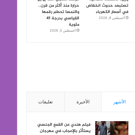
تستبعد حدوث انخفاض
حرارة منذ أكثر من قرن..
في أسعار الكهرباء
والنمسا تحطم رقمها
القياسي بدرجة 41
أغسطس 8, 2026
مئوية
أغسطس 5, 2026