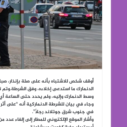
أُوقف شخص للاشتباه بأنه على صلة بإنذار، صب
الدنمارك ما استدعى إخلاءه، وفق الشرطة.وتم ت
وسط الدنمارك وإليه، ولم يحدد حتى الساعة أي 
وجاء في بيان للشرطة الدنماركية أنه “على أثر
في جنوب شرق جوتلاند رجلاً”.
وأشار الموقع الإلكتروني للمطار إلى إلغاء عدد من