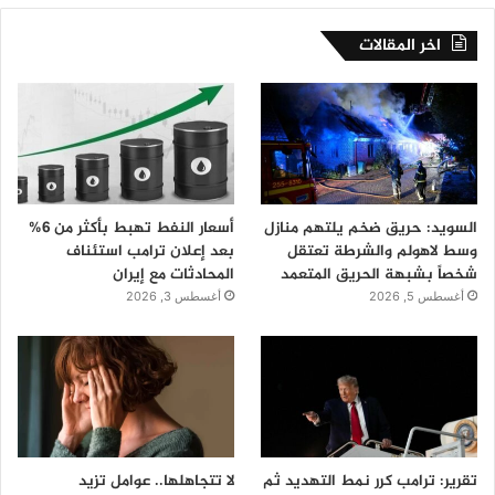
اخر المقالات
السويد: حريق ضخم يلتهم منازل
أسعار النفط تهبط بأكثر من 6%
وسط لاهولم والشرطة تعتقل
بعد إعلان ترامب استئناف
شخصاً بشبهة الحريق المتعمد
المحادثات مع إيران
أغسطس 5, 2026
أغسطس 3, 2026
تقرير: ترامب كرر نمط التهديد ثم
لا تتجاهلها.. عوامل تزيد