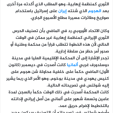
الثوري كمنظمة إرهابية، وهو المطلب الذي أكدته مرة أخرى
بعد
الهجوم
الذي شنته
إيران
على إسرائيل باستخدام
صواريخ وطائرات مسيرة مطلع الأسبوع الجاري.
وكان الاتحاد الأوروبي رد في الماضي بأن تصنيف الحرس
الثوري الإيراني كمنظمة إرهابية غير ممكن في الوقت
الحالي لأن هذه الخطوة تتطلب قراراً من محكمة وطنية أو
صدور أمر حظر من سلطة إدارية.
تجدر الإشارة إلى أن المحكمة الإقليمية العليا في مدينة
دوسلدورف غربي
ألمانيا
كانت أصدرت في ديسمبر (كانون
الأول) الماضي حكماً على خلفية محاولة شن هجوم على
كنيس يهودي في مدينة بوخوم، وهو الأمر الذي ربما يشير
إليه شولتس في تصريحاته الحالية.
كانت المحكمة أصدرت في ذلك الوقت حكماً بالسجن لمدة
عامين وتسعة شهور على ألماني من أصل إيراني لإدانته
بالتخطيط لإضرام حريق عمد.
وأوضح شولتس في تصريحاته أن التصنيف سيكون مجرد