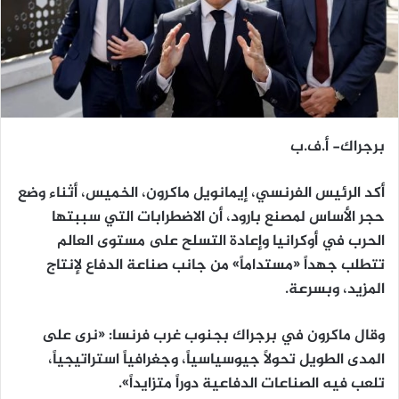
برجراك- أ.ف.ب
أكد الرئيس الفرنسي، إيمانويل ماكرون، الخميس، أثناء وضع
حجر الأساس لمصنع بارود، أن الاضطرابات التي سببتها
الحرب في أوكرانيا وإعادة التسلح على مستوى العالم
تتطلب جهداً «مستداماً» من جانب صناعة الدفاع لإنتاج
المزيد، وبسرعة.
وقال ماكرون في برجراك بجنوب غرب فرنسا: «نرى على
المدى الطويل تحولاً جيوسياسياً، وجغرافياً استراتيجياً،
تلعب فيه الصناعات الدفاعية دوراً متزايداً».