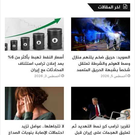
اخر المقالات
السويد: حريق ضخم يلتهم منازل
أسعار النفط تهبط بأكثر من 6%
وسط لاهولم والشرطة تعتقل
بعد إعلان ترامب استئناف
شخصاً بشبهة الحريق المتعمد
المحادثات مع إيران
أغسطس 5, 2026
أغسطس 3, 2026
تقرير: ترامب كرر نمط التهديد ثم
لا تتجاهلها.. عوامل تزيد
تعليق الهجمات على إيران قبل
احتمالات الإصابة بنوبات الصداع