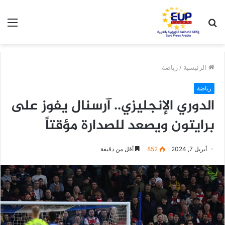
بحث
الق
عن
الرئيسية
/
رياضة
رياضة
الدوري الإنجليزي.. آرسنال يفوز على
برايتون ويصعد للصدارة مؤقتاً
أبريل 7, 2024
852
أقل من دقيقة