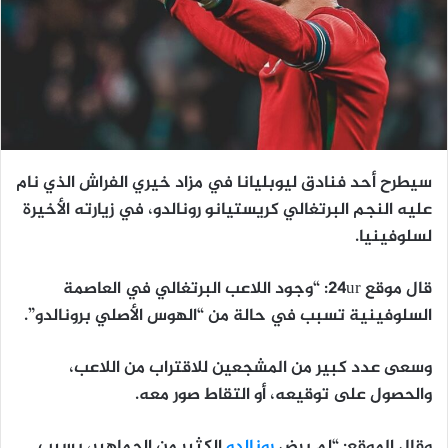
سيطرح أحد فنادق ليوبليانا في مزاد خيري الفراش الذي نام
عليه النجم البرتغالي كريستيانو رونالدو، في زيارته الأخيرة
لسلوفينيا.
قال موقع 24ur: “وجود اللاعب البرتغالي في العاصمة
السلوفينية تسبب في حالة من “الهوس الأصلي برونالدو”.
وسعى عدد كبير من المشجعين للاقتراب من اللاعب،
والحصول على توقيعه، أو التقاط صور معه.
وقال الموقع: “لم يرض
رونالدو
الكثير من الجماهير، بسبب