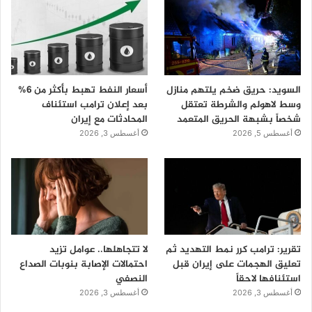
السويد: حريق ضخم يلتهم منازل
أسعار النفط تهبط بأكثر من 6%
وسط لاهولم والشرطة تعتقل
بعد إعلان ترامب استئناف
شخصاً بشبهة الحريق المتعمد
المحادثات مع إيران
أغسطس 5, 2026
أغسطس 3, 2026
تقرير: ترامب كرر نمط التهديد ثم
لا تتجاهلها.. عوامل تزيد
تعليق الهجمات على إيران قبل
احتمالات الإصابة بنوبات الصداع
استئنافها لاحقاً
النصفي
أغسطس 3, 2026
أغسطس 3, 2026