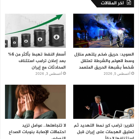
اخر المقالات
السويد: حريق ضخم يلتهم منازل
أسعار النفط تهبط بأكثر من 6%
وسط لاهولم والشرطة تعتقل
بعد إعلان ترامب استئناف
شخصاً بشبهة الحريق المتعمد
المحادثات مع إيران
أغسطس 5, 2026
أغسطس 3, 2026
تقرير: ترامب كرر نمط التهديد ثم
لا تتجاهلها.. عوامل تزيد
تعليق الهجمات على إيران قبل
احتمالات الإصابة بنوبات الصداع
استئنافها لاحقاً
النصفي