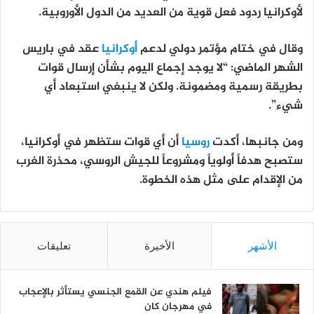
لأوكرانيا ردود فعل قوية من العديد من الدول الأوروبية.
وقال في ختام مؤتمر دولي لدعم
أوكرانيا
عقد في باريس
الشهر الماضي: “لا يوجد إجماع اليوم بشأن إرسال قوات
بطريقة رسمية ومضمونة. ولكن لا ينبغي استبعاد أي
شيء”.
ومن جانبها، أكدت
روسيا
أن أي قوات ستظهر في أوكرانيا،
ستصبح هدفاً أولوياً ومشروعاً للجيش الروسي، محذرة الغرب
من الإقدام على مثل هذه الخطوة.
الأشهر
الأخيرة
تعليقات
فيلم هندي عن القمع الجنسي يستأثر بالإعجاب
في مهرجان كان