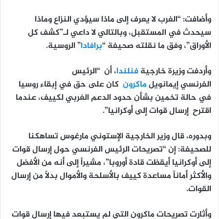
وأضافت: “الغرب لا يعرف إلى ماذا سيؤدي النزاع وماذا
سيحدث في المستقبل، وبالتالي لا داعي لـ”كشف كل
الأوراق”، وفق ما نقلته صحيفة “
برافادا
” الروسية.
وأردفت وزيرة خارجية
فنلندا
، أن “الرئيس
الفرنسي إيمانويل
ماكرون
كان على حق في إبقاء روسيا
في حالة تخمين بشأن حدود الدعم الغربي لكييف، عندما
اقترح إرسال قوات إلى أوكرانيا”.
وبدوره، قال وزير الخارجية الإستوني مارغوس تساهكنا
للصحيفة: إن “تصريحات الرئيس الفرنسي حول إرسال قوات
إلى أوكرانيا أيقظت قادة أوروبا”، مشيراً إلى أنه من الأفضل
والأكثر أماناً مساعدة كييف بالأسلحة والأموال بدلاً من إرسال
القوات.
وأثارت تصريحات ماكرون التي لم يستبعد فيها إرسال قوات