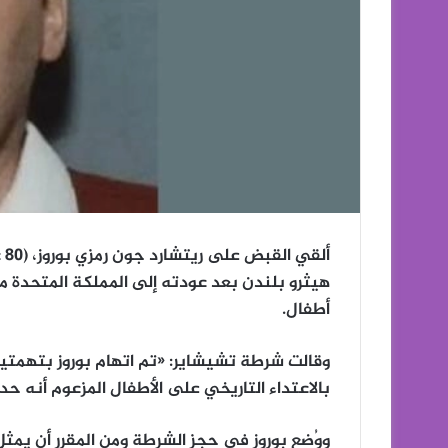
أل
أطفال.
بالاعتداء التاريخي على الأطفال المزعوم أنه حدث بين عا
ووُضع بوروز في حجز الشرطة ومن المقرر أن يمث