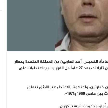
قي القبض على ريتشارد جون رمزي بوروز، (80 عاماً)، الخميس، أحد الهاربين من المملكة المتحدة بمطار
هيثرو بلندن بعد عودته إلى المملكة المتحدة من تايلاند، بعد 27 عاماً من الفرار بسبب اعتداءات على
وقالت شرطة تشيشاير: «تم اتهام بوروز بتهمتين خطِرتين، و11 تهمة بالاعتداء غير اللائق تتعلق
مي 1969 و1971».
ل أمام محكمة تشيستر كراون.