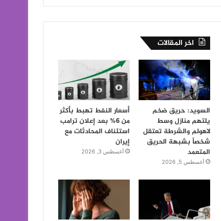
اخر المقالات
السويد: حريق ضخم
أسعار النفط تهبط بأكثر
يلتهم منازل وسط
من 6% بعد إعلان ترامب
لاهولم والشرطة تعتقل
استئناف المحادثات مع
شخصاً بشبهة الحريق
إيران
المتعمد
أغسطس 3, 2026
أغسطس 5, 2026