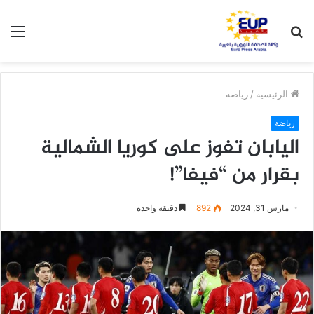
بحث
الق
عن
الرئيسية
/
رياضة
رياضة
اليابان تفوز على كوريا الشمالية
بقرار من “فيفا”!
مارس 31, 2024
892
دقيقة واحدة