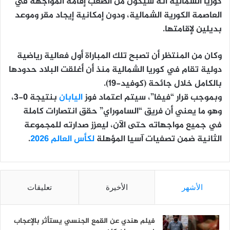
كوريا الشمالية أنه سيكون من الصعب إقامة المواجهة في
العاصمة الكورية الشمالية، ودون إمكانية إيجاد مقر وموعد
بديلين لإقامتها.
وكان من المنتظر أن تصبح تلك المباراة أول فعالية رياضية
دولية تقام في كوريا الشمالية منذ أن أغلقت البلاد حدودها
بالكامل خلال جائحة (كوفيد-19).
وبموجب قرار “فيفا”، سيتم اعتماد فوز
اليابان
بنتيجة 0-3،
وهو ما يعني أن فريق “الساموراي” حقق انتصارات كاملة
في جميع مواجهاته حتى الآن، ليعزز صدارته للمجموعة
الثانية ضمن تصفيات آسيا المؤهلة
لكأس العالم 2026
.
الأشهر
الأخيرة
تعليقات
فيلم هندي عن القمع الجنسي يستأثر بالإعجاب