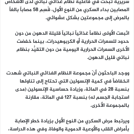
سريرية تبحث في فاعلية نظام غذائي نباتي لدى الأشخاص
المصابين بداء السكري من النوع الأول، قُسِم 58 مصاباً بالغاً
بالمرض إلى مجموعتين بشكل عشوائي.
اتّبعت الأولى نظاماً غذائياً نباتياً قليلة الدهون من دون
حدود للسعرات الحرارية أو الكربوهيدرات، بينما خفضت
الأخرى السعرات الحرارية اليومية من دون التقيُّد بنظام
نباتي قليل الدهون.
ووجد الباحثون أنّ مجموعة النظام الغذائي النباتي شهدت
انخفاضاً في كمية الإنسولين التي تحتاج إلى تناولها
بنسبة 28 في المائة، وزيادة حساسية الإنسولين (مدى
استجابة الجسم له) بنسبة 127 في المائة، مقارنة
بالمجموعة الأخرى.
ويرتبط مرض السكري من النوع الأول بزيادة خطر الإصابة
بأمراض القلب والأوعية الدموية والوفاة. وفي هذه الدراسة،