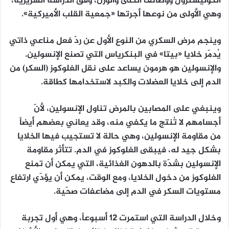
الكوليسترول ووظائف الكلى والوزن، وفق الدراسة السريرية،
وهي الأولى من نوعها أجرتها «جمعية القلب الأميركية».
وينجم مرض السكري من النوع الأول عن ردّ فعل مناعي ذاتي
يُدمّر خلايا «بيتا» في البنكرياس التي تصنع الإنسولين.
والإنسولين هو هرمون يساعد على نقل الغلوكوز (السكر) من
الدم إلى خلايا العضلات والكبد لاستخدامها كطاقة.
وينبغي على المصابين بالمرض تناول الإنسولين، لأنّ
أجسامهم لا تُنتج ما يكفي منه، وقد يعاني بعضهم أيضاً
من مقاومة الإنسولين، وهي حالة لا تستجيب فيها الخلايا
بشكل جيد له، فيبقى الغلوكوز في الدم. تتأثر مقاومة
الإنسولين بشدّة بالدهون الغذائية، التي يمكن أن تمنع
الغلوكوز من دخول الخلايا، ومع الوقت، يمكن أن يؤدّي ارتفاع
مستويات السكر في الدم إلى مضاعفات صحّية.
وخلال الدراسة التي استمرت 12 أسبوعاً، وهي أول تجربة