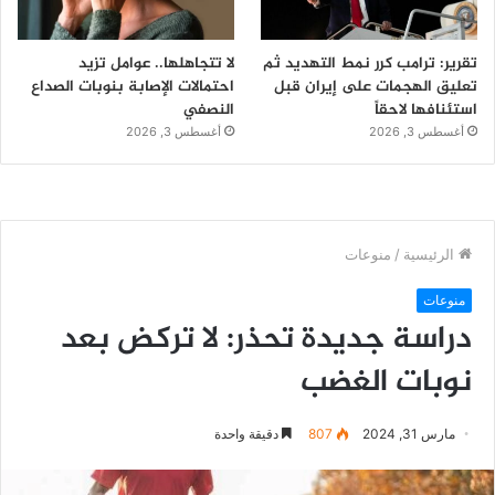
تقرير: ترامب كرر نمط التهديد ثم
لا تتجاهلها.. عوامل تزيد
تعليق الهجمات على إيران قبل
احتمالات الإصابة بنوبات الصداع
استئنافها لاحقاً
النصفي
أغسطس 3, 2026
أغسطس 3, 2026