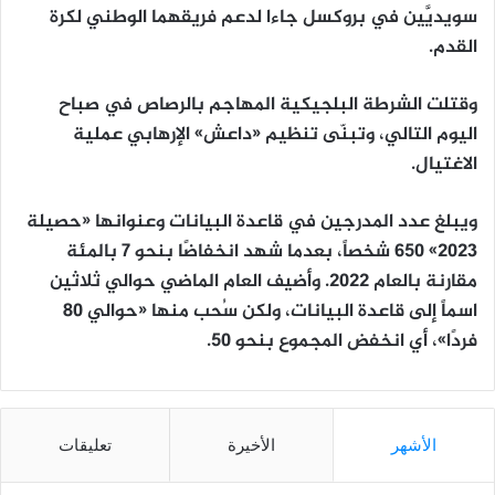
سويديَّين في بروكسل جاءا لدعم فريقهما الوطني لكرة
القدم.
وقتلت الشرطة البلجيكية المهاجم بالرصاص في صباح
اليوم التالي، وتبنّى تنظيم «داعش» الإرهابي عملية
الاغتيال.
ويبلغ عدد المدرجين في قاعدة البيانات وعنوانها «حصيلة
2023» 650 شخصاً، بعدما شهد انخفاضًا بنحو 7 بالمئة
مقارنة بالعام 2022. وأضيف العام الماضي حوالي ثلاثين
اسماً إلى قاعدة البيانات، ولكن سُحب منها «حوالي 80
فردًا»، أي انخفض المجموع بنحو 50.
الأشهر
الأخيرة
تعليقات