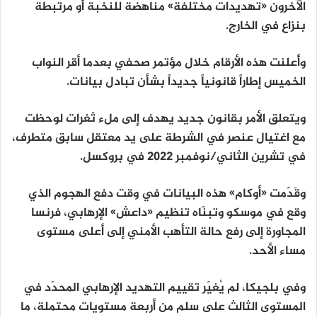
الآخرون «تهديدات مختلفة» مناهضة للنخبة أو مرتبطة
بنزاع في الخارج.
وأُعلنت هذه الأرقام خلال مؤتمر صحفي بعدما أقر النواب
الخميس إطاراً قانونياً جديداً بشأن تبادل بيانات.
ويتعلق الأمر بقانون جديد يهدف إلى ملء ثغرات لوحظت
مع اغتيال عنصر في الشرطة على يد معتقل سابق متطرف،
في تشرين الثاني/نوفمبر 2022 في بروكسل.
وقَدّمت «أوكام» هذه البيانات في وقت دفع الهجوم الذي
وقع في موسكو وتبنّاه تنظيم «داعش» الإرهابي، فرنسا
المجاورة إلى رفع حالة التأهب الأمني إلى أعلى مستوى
مساء الأحد.
وفي بلجيكا، لم يُغيّر تقييم التهديد الإرهابي المحدّد في
المستوى الثالث على سلم من أربعة مستويات محتملة، ما