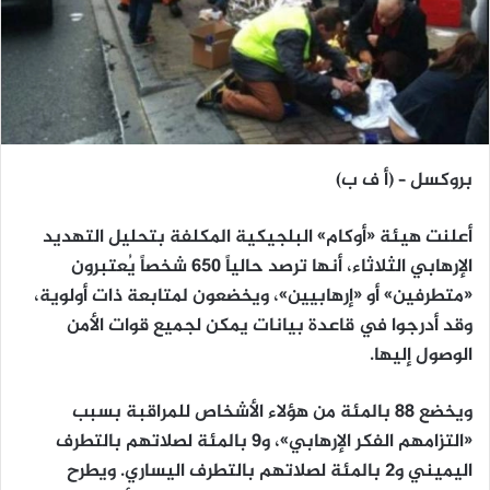
بروكسل – (أ ف ب)
أعلنت هيئة «أوكام» البلجيكية المكلفة بتحليل التهديد
الإرهابي الثلاثاء، أنها ترصد حالياً 650 شخصاً يُعتبرون
«متطرفين» أو «إرهابيين»، ويخضعون لمتابعة ذات أولوية،
وقد أدرجوا في قاعدة بيانات يمكن لجميع قوات الأمن
الوصول إليها.
ويخضع 88 بالمئة من هؤلاء الأشخاص للمراقبة بسبب
«التزامهم الفكر الإرهابي»، و9 بالمئة لصلاتهم بالتطرف
اليميني و2 بالمئة لصلاتهم بالتطرف اليساري. ويطرح