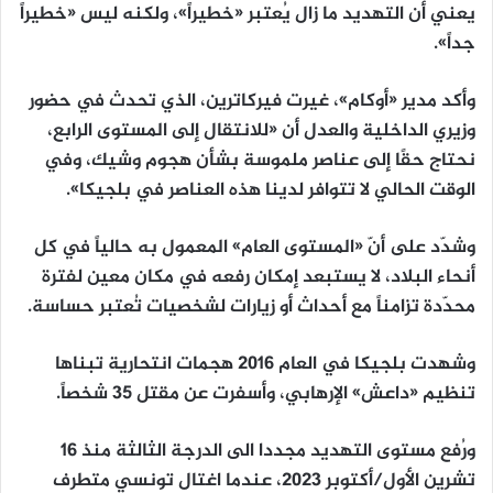
يعني أن التهديد ما زال يُعتبر «خطيراً»، ولكنه ليس «خطيراً
جداً».
وأكد مدير «أوكام»، غيرت فيركاترين، الذي تحدث في حضور
وزيري الداخلية والعدل أن «للانتقال إلى المستوى الرابع،
نحتاج حقًا إلى عناصر ملموسة بشأن هجوم وشيك، وفي
الوقت الحالي لا تتوافر لدينا هذه العناصر في بلجيكا».
وشدّد على أنّ «المستوى العام» المعمول به حالياً في كل
أنحاء البلاد، لا يستبعد إمكان رفعه في مكان معين لفترة
محدّدة تزامناً مع أحداث أو زيارات لشخصيات تُعتبر حساسة.
وشهدت بلجيكا في العام 2016 هجمات انتحارية تبناها
تنظيم «داعش» الإرهابي، وأسفرت عن مقتل 35 شخصاً.
ورُفع مستوى التهديد مجددا الى الدرجة الثالثة منذ 16
تشرين الأول/أكتوبر 2023، عندما اغتال تونسي متطرف