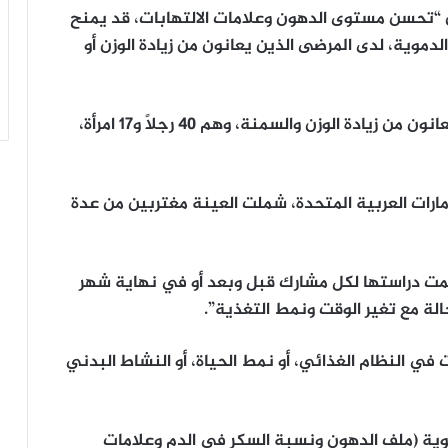
أن “تحسن مستوى الدهون وعلامات الالتهابات، قد يمنح
دموية، لدى المرضى الذين يعانون من زيادة الوزن أو
وشارك في الدراسة 57 شخصاً من الأصحاء، لكن يعانون من زيادة الوزن والسمنة، وهم 40 رجلاً و17 امرأة،
إمارات العربية المتحدة، شملت العينة مغتربين من عدة
 تمت دراستها لكل مشارك قبل وبعد أو في نهاية شهر
لة مع تغير الوقت ونمط التغذية”.
في النظام الغذائي، أو نمط الحياة، أو النشاط البدني
يوية (ملف الدهون ونسبة السكر في الدم وعلامات