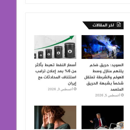
اخر المقالات
السويد: حريق ضخم
أسعار النفط تهبط بأكثر
يلتهم منازل وسط
من 6% بعد إعلان ترامب
لاهولم والشرطة تعتقل
استئناف المحادثات مع
شخصاً بشبهة الحريق
إيران
المتعمد
أغسطس 3, 2026
أغسطس 5, 2026