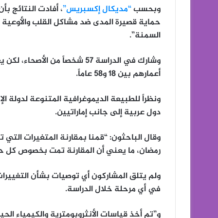
وبحسب
“مديكال إكسبريس”
، أفادت النتائج ب
حماية قصيرة المدى ضد مشاكل القلب والأوعية ال
السمنة”.
أعمارهم بين 18 و58 عاماً.
ونظراً للطبيعة الديموغرافية المتنوعة لدولة ال
دول عربية إلى جانب إماراتيين.
وقال الباحثون: “قمنا بمقارنة المتغيرات التي
رمضان، ما يعني أن المقارنة تمت بخصوص كل حا
ولم يتلق المشاركون أي توصيات بشأن التغييرات 
في أي مرحلة خلال الدراسة.
و”تم أخذ قياسات الأنثروبومترية والكيمياء الح