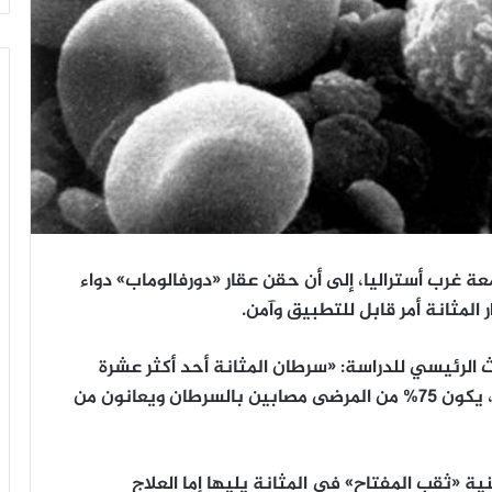
 غرب أستراليا، إلى أن حقن عقار «دورفالوماب» دواء
المثانة أمر قابل للتطبيق وآمن.
 الرئيسي للدراسة: «سرطان المثانة أحد أكثر عشرة
أنواع سرطان انتشاراً في العالم وعند التشخيص، يكون 75% من المرضى مصابين بالسرطان ويعانون من
ة «ثقب المفتاح» في المثانة يليها إما العلاج