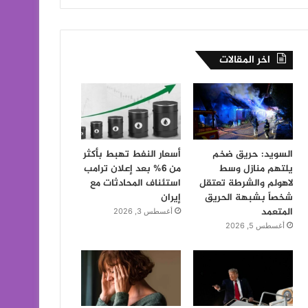
اخر المقالات
السويد: حريق ضخم
أسعار النفط تهبط بأكثر
يلتهم منازل وسط
من 6% بعد إعلان ترامب
لاهولم والشرطة تعتقل
استئناف المحادثات مع
شخصاً بشبهة الحريق
إيران
المتعمد
أغسطس 3, 2026
أغسطس 5, 2026