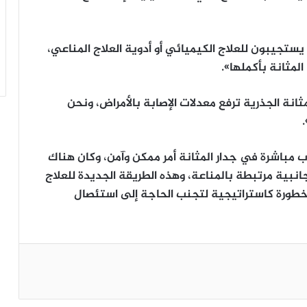
 يستجيبون للعلاج الكيميائي أو أدوية العلاج المناعي،
لمثانة بأكملها».
انة الجذرية ترفع معدلات الإصابة بالأمراض، ونحن
ب مباشرة في جدار المثانة أمر ممكن وآمن، وكان هناك
نبية مرتبطة بالمناعة، وهذه الطريقة الجديدة للعلاج
لخطورة كاستراتيجية لتجنب الحاجة إلى استئصال