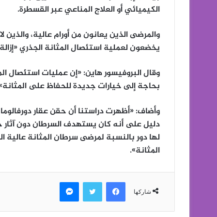
الكيميائي أو العلاج المناعي عبر القسطرة.
والمرضى الذين يعانون من أورام عالية، والذين لا
يخضعون لعملية استئصال المثانة الجذري «إزالة ا
وقال البروفيسور هاين: «إن عمليات استئصال المث
بحاجة إلى خيارات جديدة للحفاظ على المثانة».
وأضاف: «أظهرت دراستنا أن حقن عقار دورفالوما
دليل على أنه كان يستهدف السرطان دون آثار جا
لها دور بالنسبة لمرضى سرطان المثانة عالية ا
المثانة».
فيسبوك
تويتر
ماسنجر
شاركها