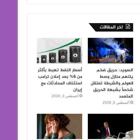
اخر المقالات
السويد: حريق ضخم
أسعار النفط تهبط بأكثر
يلتهم منازل وسط
من 6% بعد إعلان ترامب
لاهولم والشرطة تعتقل
استئناف المحادثات مع
شخصاً بشبهة الحريق
إيران
المتعمد
أغسطس 3, 2026
أغسطس 5, 2026