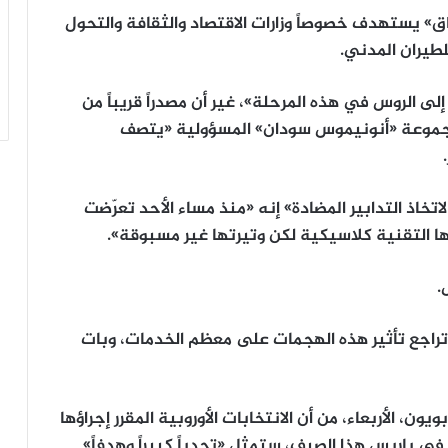
ق» يستهدف خصوصاً وزارات الاقتصاد والثقافة والتحول
لطيران المدني.
إلى الروس في هذه المرحلة»، غير أن مصدراً قريباً من
 مجموعة «أنونيموس سودان» المسؤولية «يتصف
تخاذ التدابير المضادة» إنه «منذ مساء الأحد تعرّضت
 التقنية كلاسيكية لكن وتيرتها غير مسبوقة».
.
 تراجع تأثير هذه الهجمات على معظم الخدمات، وبات
يون، الأربعاء، من أن الانتخابات الأوروبية المقرر إجراؤها
بية في باريس هذا الصيف، ستمثل «تحدياً كبيراً وهدفاً»