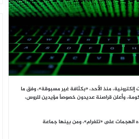
كترونية، منذ الأحد، «بكثافة غير مسبوقة»، وفق ما
حكومة، وأعلن قراصنة عديدون خصوصاً مؤيدين للروس،
الهجمات على «تلغرام»، ومن بينها جماعة