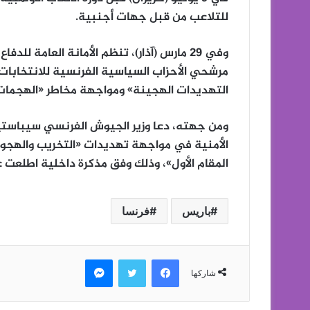
للتلاعب من قبل جهات أجنبية.
وفي 29 مارس (آذار)، تنظم الأمانة العامة لل
مرشحي الأحزاب السياسية الفرنسية للانتخابات
التهديدات الهجينة» ومواجهة مخاطر «الهجمات ا
الأمنية في مواجهة تهديدات «التخريب والهجوم
المقام الأول»، وذلك وفق مذكرة داخلية اطلعت ع
باريس
فرنسا
فيسبوك
تويتر
ماسنجر
شاركها