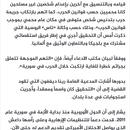
قيامه وبالتنسيق مع آخرين بإعدام شخصين غير مسلحين
كانا محميين حسب قوانين الحرب، كما اتهم بارتكاب جريمة
حرب بتدنيس شخص متوفى في مكان عام محمي بموجب
قوانين الحرب»، وذلك حسب وكالة «تاس» الروسية التي
ذكرت أمس أن التحقيق أجري في إطار فريق استقصائي
مشترك مع بلجيكا وبالتعاون الوثيق مع ألمانيا.
ووفقاً لبيان مكتب الادعاء أيضاً، فإن «التهم الموجهة تتعلق
بجرائم خطرة للغاية ارتكبت خلال الحرب في سورية».
بدورها أشارت المدعية العامة رينا ديفغون التي تقود
القضية إلى أن «التحقيق كان واسعاً ومعقداً، وأجريت
استجوابات في عدة بلدان.
يشار إلى أن الدول الأوروبية منذ بداية الأزمة في سورية عام
2011، قدمت دعماً للتنظيمات الإرهابية وعلى رأسها داعش
الذي يواصل الاحتلال الأميركي تقديم الدعم له حتى الآن،