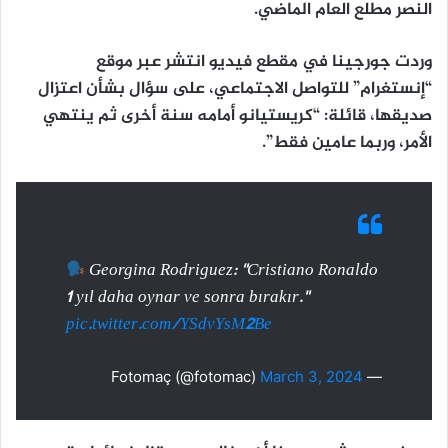
النصر مطلع العام الماضي.
وردت جورجينا في مقطع فيديو انتشر عبر موقع
“إنستغرام” للتواصل الاجتماعي، على سؤال بشأن اعتزال
صديقها، قائلة: “كريستيانو أمامه سنة أخرى ثم ينتهي
الأمر، وربما عامين فقط”.
Georgina Rodriguez: "Cristiano Ronaldo
1 yıl daha oynar ve sonra bırakır."
pic.twitter.com/YSdvYsM2Be
March 3, 2024
— Fotomaç (@fotomac)