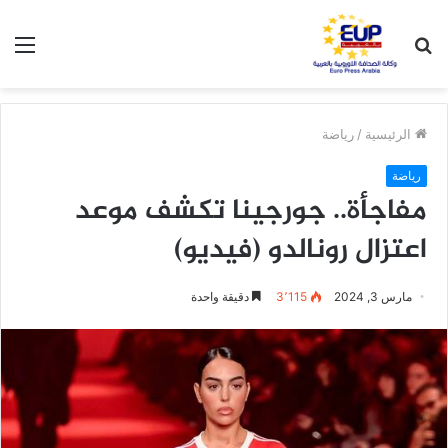
بحث
الق
عن
الرئيسية
/
رياضة
رياضة
مفاجأة.. جورجينا تكشف موعد
اعتزال رونالدو (فيديو)
مارس 3, 2024
3٬115
دقيقة واحدة