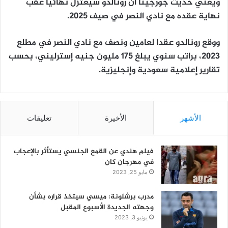
ويعني حديث جورجينا أن رونالدو سيعتزل نهائيا عقب
نهاية عقده مع نادي النصر في صيف 2025.
ووقع رونالدو عقدا لعامين ونصف مع نادي النصر في مطلع
2023، براتب سنوي يبلغ 175 مليون جنيه إسترليني، بحسب
تقارير إعلامية سعودية وإنجليزية.
الأشهر
الأخيرة
تعليقات
فيلم هندي عن القمع الجنسي يستأثر بالإعجاب
في مهرجان كان
مايو 25, 2023
مدرب برشلونة: ميسي سيتخذ قراره بشأن
وجهته الجديدة الأسبوع المقبل
يونيو 3, 2023