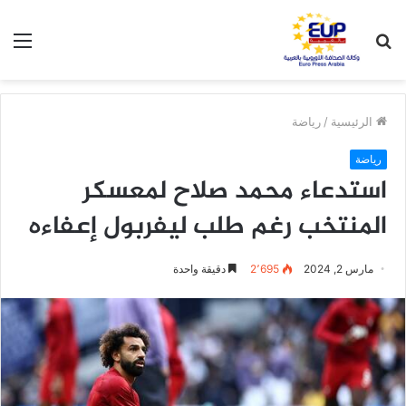
بحث
الق
عن
الرئيسية
/
رياضة
رياضة
استدعاء محمد صلاح لمعسكر
المنتخب رغم طلب ليفربول إعفاءه
مارس 2, 2024
2٬695
دقيقة واحدة