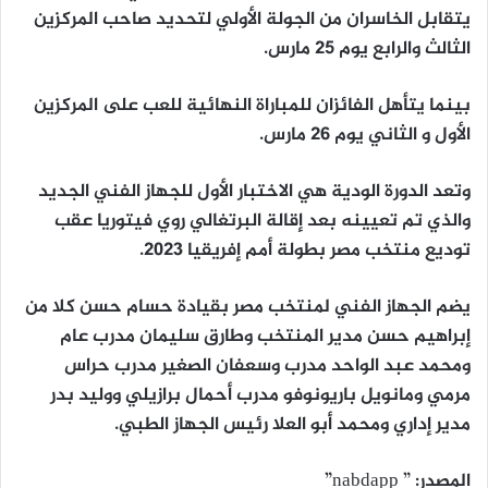
يتقابل الخاسران من الجولة الأولي لتحديد صاحب المركزين
الثالث والرابع يوم 25 مارس.
بينما يتأهل الفائزان للمباراة النهائية للعب على المركزين
الأول و الثاني يوم 26 مارس.
وتعد الدورة الودية هي الاختبار الأول للجهاز الفني الجديد
والذي تم تعيينه بعد إقالة البرتغالي روي فيتوريا عقب
توديع منتخب مصر بطولة أمم إفريقيا 2023.
يضم الجهاز الفني لمنتخب مصر بقيادة حسام حسن كلا من
إبراهيم حسن مدير المنتخب وطارق سليمان مدرب عام
ومحمد عبد الواحد مدرب وسعفان الصغير مدرب حراس
مرمي ومانويل باريونوفو مدرب أحمال برازيلي ووليد بدر
مدير إداري ومحمد أبو العلا رئيس الجهاز الطبي.
المصدر: ” nabdapp”