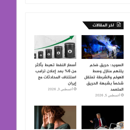
اخر المقالات
السويد: حريق ضخم
أسعار النفط تهبط بأكثر
يلتهم منازل وسط
من 6% بعد إعلان ترامب
لاهولم والشرطة تعتقل
استئناف المحادثات مع
شخصاً بشبهة الحريق
إيران
المتعمد
أغسطس 3, 2026
أغسطس 5, 2026