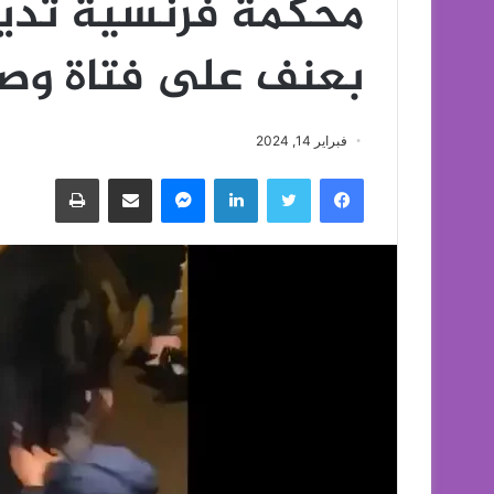
بعنف على فتاة وصو
فبراير 14, 2024
فيسبوك
تويتر
لينكدإن
ماسنجر
مشاركة عبر البريد
طباعة