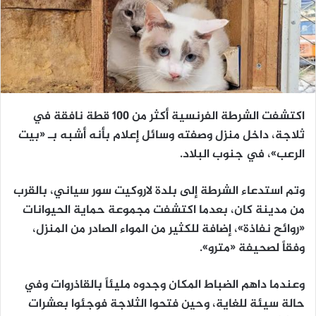
اكتشفت الشرطة الفرنسية أكثر من 100 قطة نافقة في
ثلاجة، داخل منزل وصفته وسائل إعلام بأنه أشبه بـ «بيت
الرعب»، في جنوب البلاد.
وتم استدعاء الشرطة إلى بلدة لاروكيت سور سياني، بالقرب
من مدينة كان، بعدما اكتشفت مجموعة حماية الحيوانات
«روائح نفاذة»، إضافة للكثير من المواء الصادر من المنزل،
وفقاً لصحيفة «مترو».
وعندما داهم الضباط المكان وجدوه مليئاً بالقاذروات وفي
حالة سيئة للغاية، وحين فتحوا الثلاجة فوجئوا بعشرات