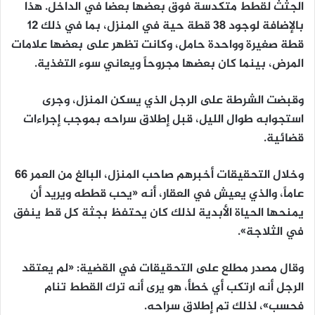
الجثث لقطط متكدسة فوق بعضها بعضا في الداخل. هذا
بالإضافة لوجود 38 قطة حية في المنزل، بما في ذلك 12
قطة صغيرة وواحدة حامل، وكانت تظهر على بعضها علامات
المرض، بينما كان بعضها مجروحاً ويعاني سوء التغذية.
وقبضت الشرطة على الرجل الذي يسكن المنزل، وجرى
استجوابه طوال الليل، قبل إطلاق سراحه بموجب إجراءات
قضائية.
وخلال التحقيقات أخبرهم صاحب المنزل، البالغ من العمر 66
عاماً، والذي يعيش في العقار، أنه «يحب قططه ويريد أن
يمنحها الحياة الأبدية لذلك كان يحتفظ بجثة كل قط ينفق
في الثلاجة».
وقال مصدر مطلع على التحقيقات في القضية: «لم يعتقد
الرجل أنه ارتكب أي خطأ، هو يرى أنه ترك القطط تنام
فحسب»، لذلك تم إطلاق سراحه.