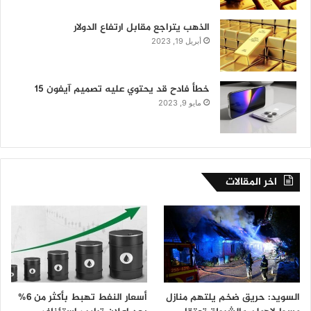
الذهب يتراجع مقابل ارتفاع الدولار
أبريل 19, 2023
خطأ فادح قد يحتوي عليه تصميم آيفون 15
مايو 9, 2023
اخر المقالات
السويد: حريق ضخم يلتهم منازل
أسعار النفط تهبط بأكثر من 6%