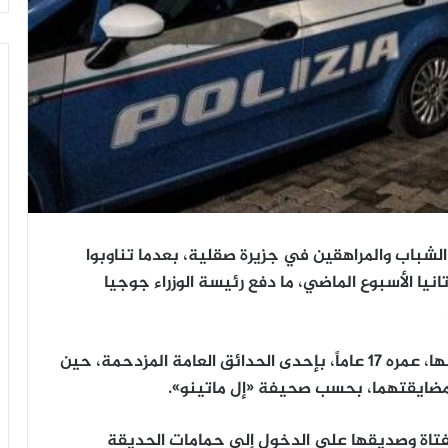
لشباب والمراهقين في جزيرة صقلية، بعدما تناوبوا
 عاماً في مدينة كاتانيا الأسبوع الماضي، ما دفع رئيسة الوزراء جوجيا
وقع الحادث حين كانت الضحية تسير مع صديق لها، عمره 17 عاماً، بإحدى الحدائق العامة المزدحمة، حين
لفتاة وصديقها على الدخول إلى حمامات الحديقة