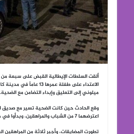
ألقت السلطات الإيطالية القبض على سبعة من ا
الاعتداء على طفلة عمرها 13
ميلوني إلى التعليق وإبداء التضامن مع الضحية.
اعترضهما 7 من الشباب والمراهقين، وبدأوا في مضايقتهما، بحسب صحيفة «إل ماتينو».
تطورت المضايقات، وأجبر ثلاثة من المراهقين ا