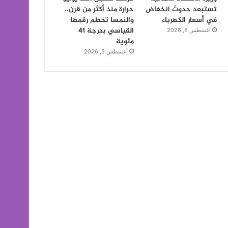
تستبعد حدوث انخفاض
حرارة منذ أكثر من قرن..
في أسعار الكهرباء
والنمسا تحطم رقمها
القياسي بدرجة 41
أغسطس 8, 2026
مئوية
أغسطس 5, 2026