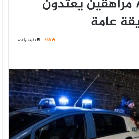
جريمة تهز إيطاليا..7 مراهقين يعتدون
قة عامة
865
دقيقة واحدة