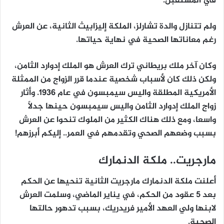
في المستقبل.
ولم تتنازل والدة تشارلز، الملكة إليزابيث الثانية، عن العرش
رغم معاناتها الصحية في نهاية حياتها.
وكان آخر ملك بريطاني ترك العرش هو الملك إدوارد الثامن،
ولكن ذلك كان لأسباب شخصية عندما قرر الزواج من الممثلة
الأمريكية المطلقة واليس سيمبسون في عام 1936. وأثار
زواج الملك إدوارد الثامن واليس سيمبسون حينها جدلًا
واسعا، ومع ذلك هناك الكثير من الملوك تنحوا عن العرش
بسبب وضعهم الصحي وتقدمهم في العمر.. إليكم أبرزهم!
مارجريت.. ملكة الدنمارك
أعلنت ملكة الدنمارك مارجريت الثانية تنحيها عن الحكم
بعد 5 عقود من الحكم، في يناير الماضي، وسلمت العرش
لابنها ولي العهد الأمير فريدريك، بسبب تدهور حالتها
الصحية.