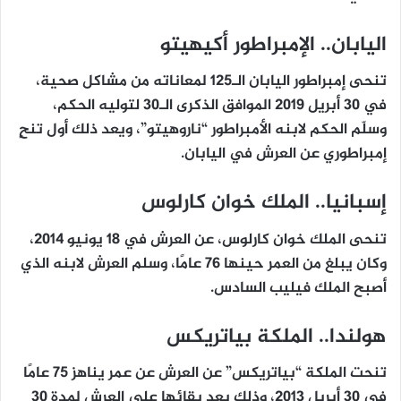
اليابان.. الإمبراطور أكيهيتو
تنحى إمبراطور اليابان الـ125 لمعاناته من مشاكل صحية،
في 30 أبريل 2019 الموافق الذكرى الـ30 لتوليه الحكم،
وسلّم الحكم لابنه الأمبراطور “ناروهيتو”، ويعد ذلك أول تنحٍ
إمبراطوري عن العرش في اليابان.
إسبانيا.. الملك خوان كارلوس
تنحى الملك خوان كارلوس، عن العرش في 18 يونيو 2014،
وكان يبلغ من العمر حينها 76 عامًا، وسلم العرش لابنه الذي
أصبح الملك فيليب السادس.
هولندا.. الملكة بياتريكس
تنحت الملكة “بياتريكس” عن العرش عن عمر يناهز 75 عامًا
في 30 أبريل 2013، وذلك بعد بقائها على العرش لمدة 30