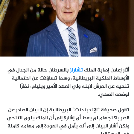
أثار إعلان إصابة الملك
تشارلز
بالسرطان حالة من الجدل في
الأوساط الملكية البريطانية، وسط تساؤلات عن احتمالية
تنحيه عن العرش لابنه ولي العهد الأمير ويليام، نظرًا
لوضعه الصحي.
تقول صحيفة “الإندبندنت” البريطانية إن البيان الصادر عن
قصر باكنجهام لم يعط أي إشارة إلى أن الملك ينوي التنحي،
ولكن أشار البيان إلى أنه يأمل في العودة إلى مهامه كاملة