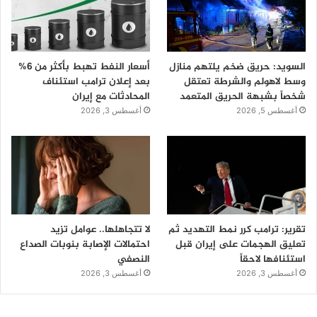
السويد: حريق ضخم يلتهم منازل
أسعار النفط تهبط بأكثر من 6%
وسط لاهولم والشرطة تعتقل
بعد إعلان ترامب استئناف
شخصاً بشبهة الحريق المتعمد
المحادثات مع إيران
أغسطس 5, 2026
أغسطس 3, 2026
تقرير: ترامب كرر نمط التهديد ثم
لا تتجاهلها.. عوامل تزيد
تعليق الهجمات على إيران قبل
احتمالات الإصابة بنوبات الصداع
استئنافها لاحقاً
النصفي
أغسطس 3, 2026
أغسطس 3, 2026